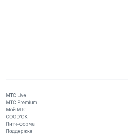
MTС Live
MTС Premium
Мой МТС
GOOD’OK
Питч-форма
Поддержка