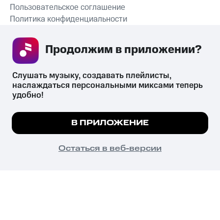
Пользовательское соглашение
Политика конфиденциальности
Рекомендательные технологии
Продолжим в приложении? 
СКАЧАТЬ ПРИЛОЖЕНИЕ
Слушать музыку, создавать плейлисты, 
наслаждаться персональными миксами теперь 
удобно!
Незаконное потребление наркотических средств,
психотропных веществ, их аналогов причиняет вред здоровью,
Мы используем куки, чтобы на сайте все
В ПРИЛОЖЕНИЕ
их незаконный оборот запрещён и влечёт установленную
работало.
Подробнее
законодательством ответственность.
© 2026 ООО «КИОН».
ПОНЯТНО
Остаться в веб-версии
Все права защищены
18+
Главная
В приложение
Избранное