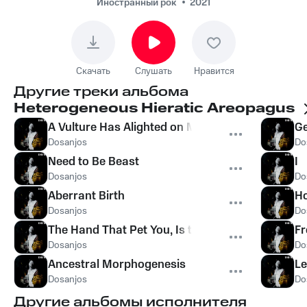
Иностранный рок
2021
Скачать
Слушать
Нравится
Другие треки альбома
Heterogeneous Hieratic Areopagus
A Vulture Has Alighted on My Fate
Ge
Dosanjos
Do
Need to Be Beast
I
Dosanjos
Do
Aberrant Birth
Ho
Dosanjos
Do
The Hand That Pet You, Is the Same That Casts 
Fr
Dosanjos
Do
Ancestral Morphogenesis
Le
Dosanjos
Do
Другие альбомы исполнителя