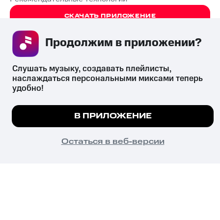
СКАЧАТЬ ПРИЛОЖЕНИЕ
Продолжим в приложении? 
Слушать музыку, создавать плейлисты, 
Незаконное потребление наркотических средств,
наслаждаться персональными миксами теперь 
психотропных веществ, их аналогов причиняет вред здоровью,
удобно!
их незаконный оборот запрещён и влечёт установленную
законодательством ответственность.
Мы используем куки, чтобы на сайте все
© 2026 ООО «КИОН».
В ПРИЛОЖЕНИЕ
работало.
Подробнее
Все права защищены
18+
ПОНЯТНО
Остаться в веб-версии
Главная
В приложение
Избранное