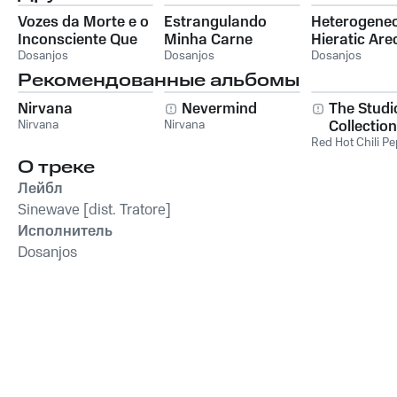
Vozes da Morte e o
Estrangulando
Heterogene
Inconsciente Que
Minha Carne
Hieratic Ar
Me Assombra
Dosanjos
Infame
Dosanjos
Dosanjos
Рекомендованные альбомы
Nirvana
Nevermind
The Studi
Nirvana
Nirvana
Collection
Red Hot Chili P
О треке
Лейбл
Sinewave [dist. Tratore]
Исполнитель
Dosanjos