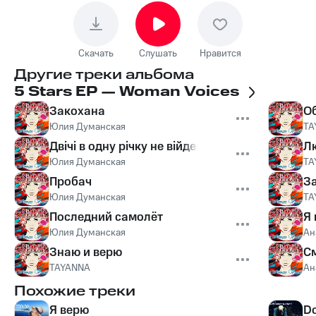
Скачать
Слушать
Нравится
Другие треки альбома
5 Stars EP — Woman Voices
Закохана
О
Юлия Думанская
TA
Двiчi в одну рiчку не вiйдеш
Л
Юлия Думанская
TA
Пробач
З
Юлия Думанская
TA
Последний самолёт
Я 
Юлия Думанская
Ан
Знаю и верю
С
TAYANNA
Ан
Похожие треки
Я верю
Do