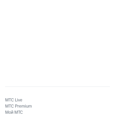
MTС Live
MTС Premium
Мой МТС