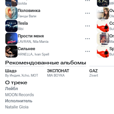
Izolda
MR
Половинка
Ov
Танцы Вали
Ol
Tesla
С
Bibi
Bu
Прости меня
On
LAVRAN
,
Nila Mania
Ma
Сильнее
Sp
ARNELLA
,
Ivan Spell
Bu
Рекомендованные альбомы
Шадэ
ЭКСПОНАТ
GAZ
By Индия
,
Xcho
,
MOT
MIA BOYKA
Zivert
О треке
Лейбл
MOON Records
Исполнитель
Natalie Gioia