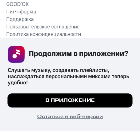
GOOD’OK
Питч-форма
Поддержка
Пользовательское соглашение
Политика конфиденциальности
Рекомендательные технологии
Продолжим в приложении? 
СКАЧАТЬ ПРИЛОЖЕНИЕ
Слушать музыку, создавать плейлисты, 
наслаждаться персональными миксами теперь 
удобно!
Незаконное потребление наркотических средств,
психотропных веществ, их аналогов причиняет вред здоровью,
Мы используем куки, чтобы на сайте все
В ПРИЛОЖЕНИЕ
их незаконный оборот запрещён и влечёт установленную
работало.
Подробнее
законодательством ответственность.
© 2026 ООО «КИОН».
ПОНЯТНО
Остаться в веб-версии
Все права защищены
18+
Главная
В приложение
Избранное