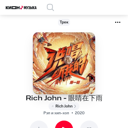
Трек
Rich John - 眼睛在下雨
Rich John
Рэп и хип-хоп
2020