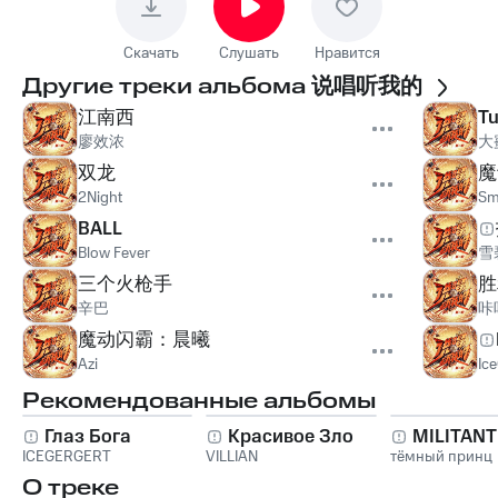
Скачать
Слушать
Нравится
Другие треки альбома
说唱听我的
江南西
Tu
廖效浓
大
双龙
魔
2Night
Sm
BALL
Blow Fever
雪
三个火枪手
胜
辛巴
咔
魔动闪霸：晨曦
Azi
Ic
Рекомендованные альбомы
Глаз Бога
Красивое Зло
MILITAN
ICEGERGERT
VILLIAN
тёмный принц
О треке