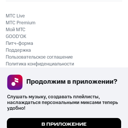
MTС Live
MTС Premium
Мой МТС
GOOD’OK
Питч-форма
Поддержка
Пользовательское соглашение
Политика конфиденциальности
Рекомендательные технологии
Продолжим в приложении? 
СКАЧАТЬ ПРИЛОЖЕНИЕ
Слушать музыку, создавать плейлисты, 
наслаждаться персональными миксами теперь 
удобно!
Незаконное потребление наркотических средств,
психотропных веществ, их аналогов причиняет вред здоровью,
Мы используем куки, чтобы на сайте все
В ПРИЛОЖЕНИЕ
их незаконный оборот запрещён и влечёт установленную