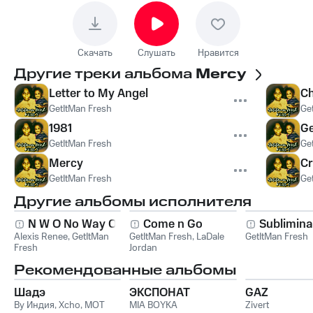
Скачать
Слушать
Нравится
Другие треки альбома
Mercy
Letter to My Angel
C
GetItMan Fresh
Ge
1981
Ge
GetItMan Fresh
Ge
Mercy
Cr
GetItMan Fresh
Ge
Другие альбомы исполнителя
N W O No Way Out
Come n Go
Sublimina
Alexis Renee
,
GetItMan
GetItMan Fresh
,
LaDale
GetItMan Fresh
Fresh
Jordan
Рекомендованные альбомы
Шадэ
ЭКСПОНАТ
GAZ
By Индия
,
Xcho
,
MOT
MIA BOYKA
Zivert