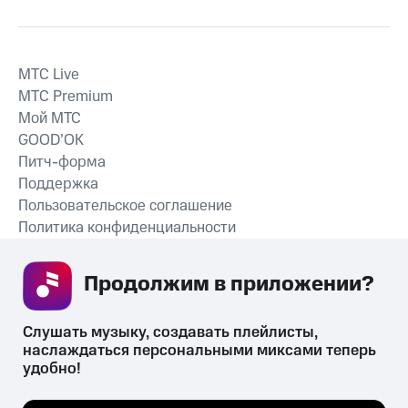
MTС Live
MTС Premium
Мой МТС
GOOD’OK
Питч-форма
Поддержка
Пользовательское соглашение
Политика конфиденциальности
Рекомендательные технологии
Продолжим в приложении? 
СКАЧАТЬ ПРИЛОЖЕНИЕ
Слушать музыку, создавать плейлисты, 
наслаждаться персональными миксами теперь 
удобно!
Незаконное потребление наркотических средств,
психотропных веществ, их аналогов причиняет вред здоровью,