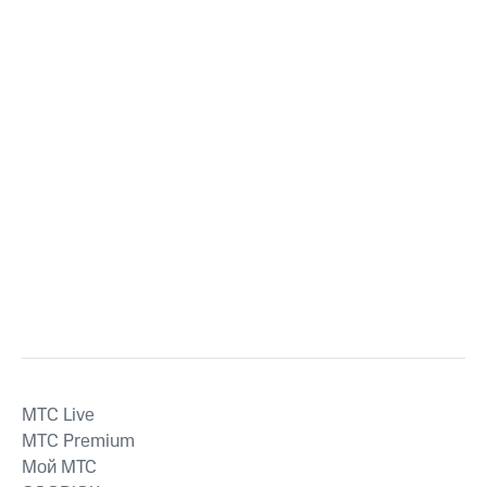
MTС Live
MTС Premium
Мой МТС