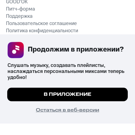
GOOD’OK
Питч-форма
Поддержка
Пользовательское соглашение
Политика конфиденциальности
Рекомендательные технологии
Продолжим в приложении? 
СКАЧАТЬ ПРИЛОЖЕНИЕ
Слушать музыку, создавать плейлисты, 
наслаждаться персональными миксами теперь 
удобно!
Незаконное потребление наркотических средств,
психотропных веществ, их аналогов причиняет вред здоровью,
Мы используем куки, чтобы на сайте все
В ПРИЛОЖЕНИЕ
их незаконный оборот запрещён и влечёт установленную
работало.
Подробнее
законодательством ответственность.
© 2026 ООО «КИОН».
ПОНЯТНО
Остаться в веб-версии
Все права защищены
18+
Главная
В приложение
Избранное