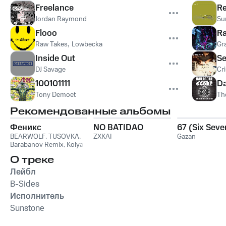
Freelance
Re
Jordan Raymond
Su
Flooo
Ra
Raw Takes
,
Lowbecka
Gr
Inside Out
Se
DJ Savage
Cri
100101111
Da
Tony Demoet
Th
Рекомендованные альбомы
Феникс
NO BATIDAO
67 (Six Seve
BEARWOLF
,
TUSOVKA
,
ZXKAI
Gazan
Barabanov Remix
,
Kolya
Funk
,
WXREAD
,
Emio
О треке
Лейбл
B-Sides
Исполнитель
Sunstone