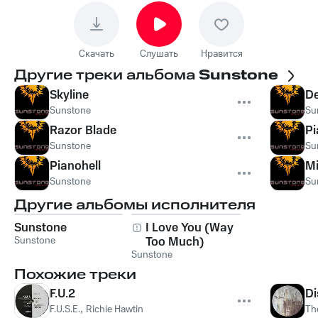
Скачать
Слушать
Нравится
Другие треки альбома
Sunstone
Skyline
De
Sunstone
Su
Razor Blade
Pi
Sunstone
Su
Pianohell
Mi
Sunstone
Su
Другие альбомы исполнителя
Sunstone
I Love You (Way
Sunstone
Too Much)
Sunstone
Похожие треки
F.U.2
Di
F.U.S.E.
,
Richie Hawtin
Th