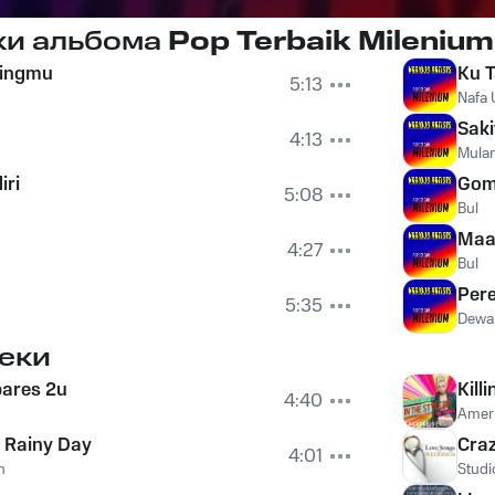
ки альбома
Pop Terbaik Milenium
pingmu
Ku 
5:13
Nafa 
Saki
4:13
Mulan
iri
Gom
5:08
Bul
Maa
4:27
Bul
Pere
5:35
Dewa
еки
ares 2u
Kill
4:40
Ameri
 Rainy Day
Craz
4:01
n
Studi