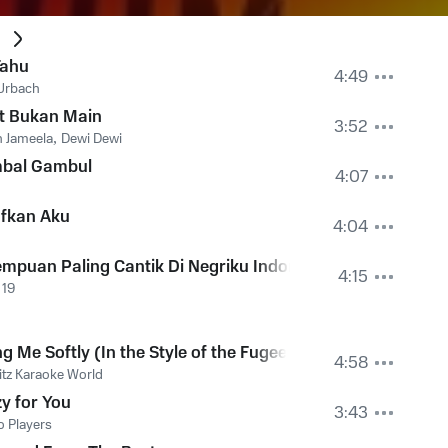
Tahu
4:49
Urbach
t Bukan Main
3:52
 Jameela
,
Dewi Dewi
bal Gambul
4:07
fkan Aku
4:04
mpuan Paling Cantik Di Negriku Indonesia
4:15
 19
ing Me Softly (In the Style of the Fugees)
4:58
tz Karaoke World
y for You
3:43
o Players