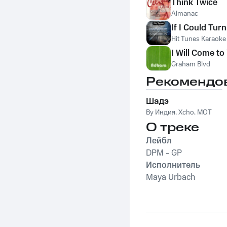
Think Twice
Almanac
If I Could Tur
Hit Tunes Karaoke
I Will Come to
Graham Blvd
Рекомендо
Шадэ
By Индия
,
Xcho
,
MOT
О треке
Лейбл
DPM - GP
Исполнитель
Maya Urbach