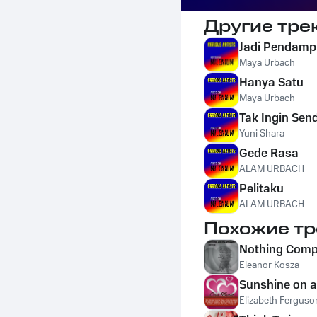
Другие тре
Jadi Pendam
Maya Urbach
Hanya Satu
Maya Urbach
Tak Ingin Send
Yuni Shara
Gede Rasa
ALAM URBACH
Pelitaku
ALAM URBACH
Похожие тр
Nothing Comp
Eleanor Kosza
Sunshine on a
Elizabeth Ferguso