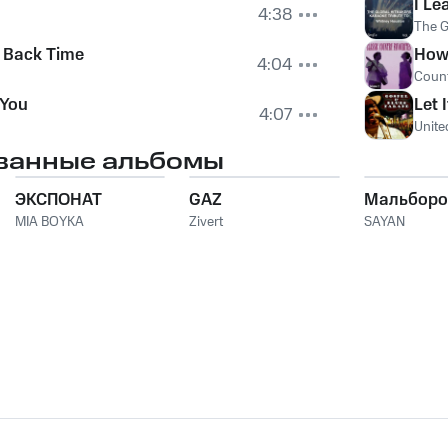
I Le
4:38
The G
n Back Time
How
4:04
Count
 You
Let 
4:07
Unite
ванные альбомы
ЭКСПОНАТ
GAZ
Мальборо
MIA BOYKA
Zivert
SAYAN