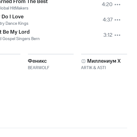
arned From The Best
4:20
lobal HitMakers
 Do I Love
4:37
ry Dance Kings
It Be My Lord
3:12
d Gospel Singers Bern
Феникс
Миллениум X
BEARWOLF
ARTIK & ASTI