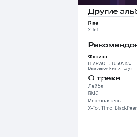
Другие аль
Rise
X-Tof
Рекомендо
Феникс
BEARWOLF
,
TUSOVKA
,
Barabanov Remix
,
Kolya
Funk
,
WXREAD
,
Emio
О треке
Лейбл
BMC
Исполнитель
X-Tof, Timo, BlackPear