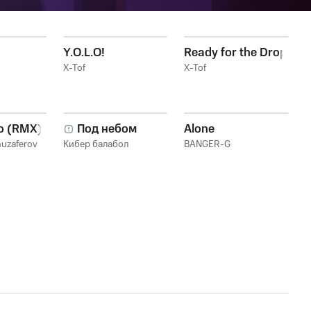
Y.O.L.O!
Ready for the Drop
X-Tof
X-Tof
о (RMX)
Под небом
Alone
uzaferov
Кибер балабол
BANGER-G