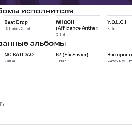
бомы исполнителя
Beat Drop
WHOOH
Y.O.L.O.!
(Afflidance Anthem
DJ Rebel
,
X-Tof
X-Tof
2012)
X-Tof
ванные альбомы
NO BATIDAO
67 (Six Seven)
Всё прост
ZXKAI
Gazan
Антоха МС
,
m
l's