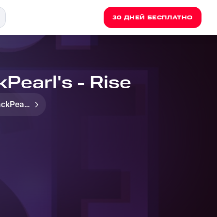
30 ДНЕЙ БЕСПЛАТНО
kPearl's - Rise
BlackPearl's