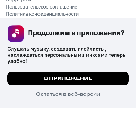
Пользовательское соглашение
Политика конфиденциальности
Рекомендательные технологии
Продолжим в приложении? 
СКАЧАТЬ ПРИЛОЖЕНИЕ
Слушать музыку, создавать плейлисты, 
наслаждаться персональными миксами теперь 
удобно!
Незаконное потребление наркотических средств,
психотропных веществ, их аналогов причиняет вред здоровью,
Мы используем куки, чтобы на сайте все
В ПРИЛОЖЕНИЕ
их незаконный оборот запрещён и влечёт установленную
работало.
Подробнее
законодательством ответственность.
© 2026 ООО «КИОН».
ПОНЯТНО
Остаться в веб-версии
Все права защищены
18+
Главная
В приложение
Избранное