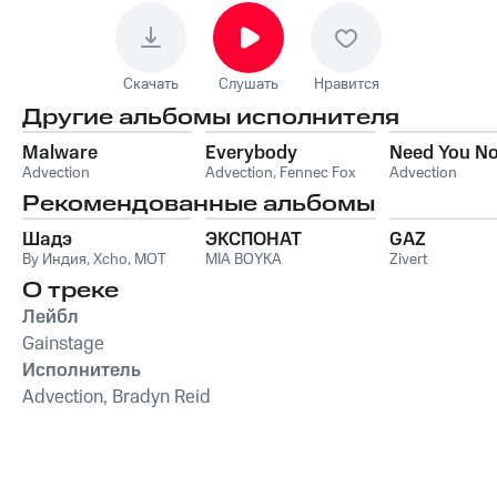
Скачать
Слушать
Нравится
Другие альбомы исполнителя
Malware
Everybody
Need You N
Advection
Advection
,
Fennec Fox
Advection
Рекомендованные альбомы
Шадэ
ЭКСПОНАТ
GAZ
By Индия
,
Xcho
,
MOT
MIA BOYKA
Zivert
О треке
Лейбл
Gainstage
Исполнитель
Advection, Bradyn Reid