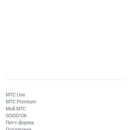
MTС Live
MTС Premium
Мой МТС
GOOD’OK
Питч-форма
Поддержка