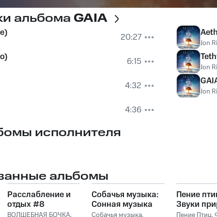
ки альбома
GAIA
e)
Aet
20:27
Jon R
o)
Teth
6:15
Jon R
GAIA
4:32
Jon R
4:36
бомы исполнителя
ванные альбомы
Расслабление и
Собачья музыка:
Пение птиц
отдых #8
Сонная музыка
Звуки пр
для собак и
для сна и
ВОЛШЕБНАЯ БОЧКА
,
Собачья музыка
,
Пение Птиц
,