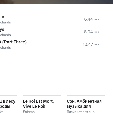
her
6:44
ichards
ys
8:04
ichards
 (Part Three)
10:47
ichards
 в лесу:
Le Roi Est Mort,
Сон: Амбиентная
ироды
Vive Le Roi!
музыка для
глубокого сна
Фон
Enigma
Плейлист для сна
,