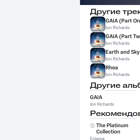
Другие тре
GAIA (Part On
Jon Richards
GAIA (Part Tw
Jon Richards
Earth and Sky
Jon Richards
Rhea
Jon Richards
Другие аль
GAIA
Jon Richards
Рекомендо
The Platinum
Collection
Enigma