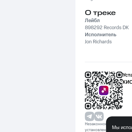
О треке
Лейбл
898292 Records DK
Исполнитель
Jon Richards
Уст
КИО
Незаконное потребление 
Мы испол
установленную законода