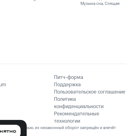
ии
Музыка сна
,
Спящая
щая
музыка
Питч-форма
ium
Поддержка
Пользовательское соглашение
Политика
конфиденциальности
Рекомендательные
технологии
ет вред здоровью, их незаконный оборот запрещён и влечёт
НЯТНО