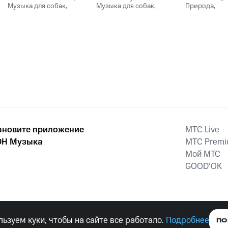
Музыка для собак
,
музыка для
Музыка для собак
,
релаксац
Природа
,
Романтическая
Сонная музыка для
Расслабляю
релаксации собак
музыка
,
Relax
,
Музыка
собак
медицина
для чтения
,
Relax Music
ановите приложение
MTС Live
Н Музыка
MTС Prem
Мой МТС
GOOD’OK
наркотических средств, психотропных веществ, их аналогов причиня
ьзуем куки, чтобы на сайте все работало.
Подробнее
ПО
тельством ответственность.