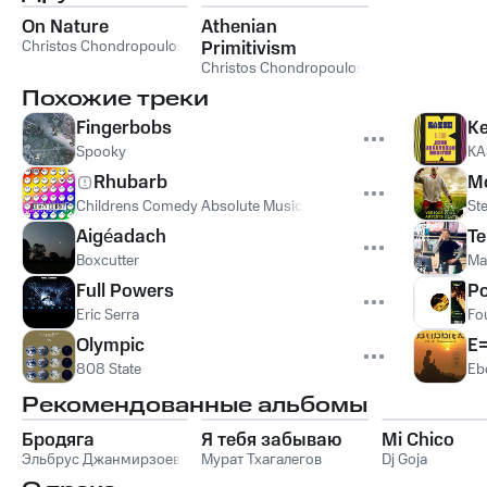
On Nature
Athenian
Christos Chondropoulos
Primitivism
Christos Chondropoulos
Похожие треки
Fingerbobs
Ke
Spooky
KA
Rhubarb
M
Childrens Comedy Absolute Music
,
Funny Kids Tunes
,
Kids C
St
Aigéadach
Te
Boxcutter
Mar
Full Powers
Po
Eric Serra
Fo
Olympic
E
808 State
Eb
Рекомендованные альбомы
Бродяга
Я тебя забываю
Mi Chico
Эльбрус Джанмирзоев
Мурат Тхагалегов
Dj Goja