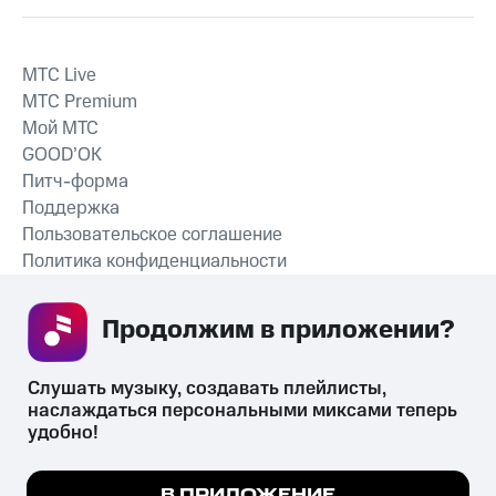
MTС Live
MTС Premium
Мой МТС
GOOD’OK
Питч-форма
Поддержка
Пользовательское соглашение
Политика конфиденциальности
Рекомендательные технологии
Продолжим в приложении? 
СКАЧАТЬ ПРИЛОЖЕНИЕ
Слушать музыку, создавать плейлисты, 
наслаждаться персональными миксами теперь 
удобно!
Незаконное потребление наркотических средств,
психотропных веществ, их аналогов причиняет вред здоровью,
Мы используем куки, чтобы на сайте все
В ПРИЛОЖЕНИЕ