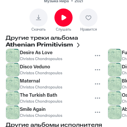
Музыка мира
2021
Скачать
Слушать
Нравится
Другие треки альбома
Athenian Primitivism
Desire As Love
Fu
Christos Chondropoulos
Ch
Disco Veduno
D
Christos Chondropoulos
Ch
Maternal
Bl
Christos Chondropoulos
Ch
The Turkish Bath
O
Christos Chondropoulos
Ch
Smile Again
Ab
Christos Chondropoulos
Ch
Другие альбомы исполнителя