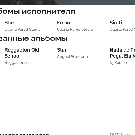
бомы исполнителя
Star
Fresa
Sin Ti
Cuarta Pared Studio
Cuarta Pared Studio
Cuarta Pared 
ванные альбомы
Reggaeton Old
Star
Nada de P
School
Pega, Ela 
August Wardonn
Cavucadi
Reggaetones
Dj Raulito