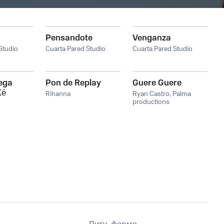
Pensandote
Venganza
Studio
Cuarta Pared Studio
Cuarta Pared Studio
ega
Pon de Replay
Guere Guere
Ké
Rihanna
Ryan Castro
,
Palma
nha
productions