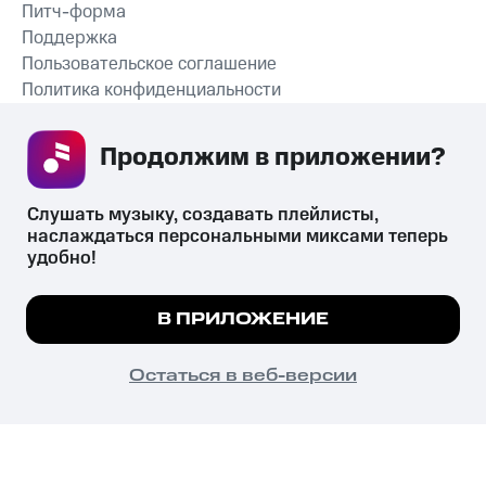
Питч-форма
Поддержка
Пользовательское соглашение
Политика конфиденциальности
Рекомендательные технологии
Продолжим в приложении? 
СКАЧАТЬ ПРИЛОЖЕНИЕ
Слушать музыку, создавать плейлисты, 
наслаждаться персональными миксами теперь 
удобно!
Незаконное потребление наркотических средств,
психотропных веществ, их аналогов причиняет вред здоровью,
Мы используем куки, чтобы на сайте все
В ПРИЛОЖЕНИЕ
их незаконный оборот запрещён и влечёт установленную
работало.
Подробнее
законодательством ответственность.
© 2026 ООО «КИОН».
ПОНЯТНО
Остаться в веб-версии
Все права защищены
18+
Главная
В приложение
Избранное