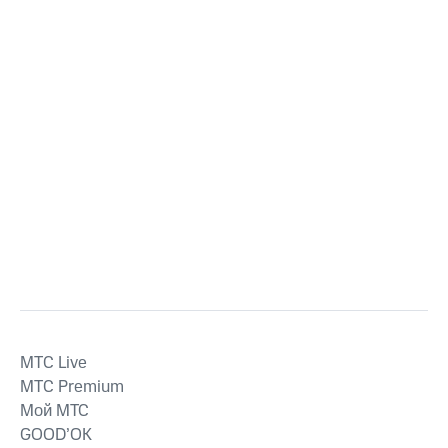
MTС Live
MTС Premium
Мой МТС
GOOD’OK