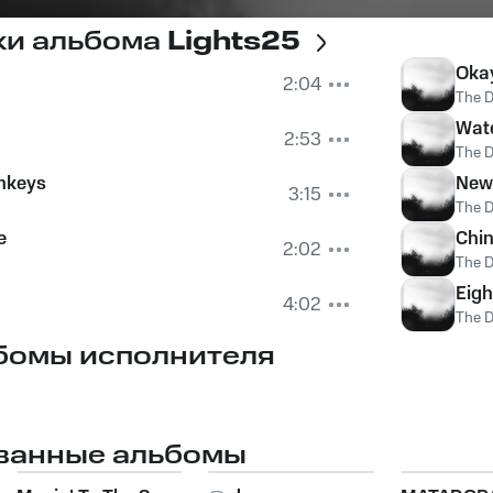
ки альбома
Lights25
Oka
2:04
The D
Wat
2:53
The D
nkeys
New
3:15
The D
e
Chi
2:02
The D
Eigh
4:02
The D
бомы исполнителя
ванные альбомы