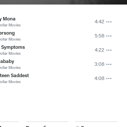
y Mona
4:42
ollar Movies
ersong
5:58
ollar Movies
 Symptoms
4:22
ollar Movies
nababy
3:08
ollar Movies
teen Saddest
4:08
ollar Movies