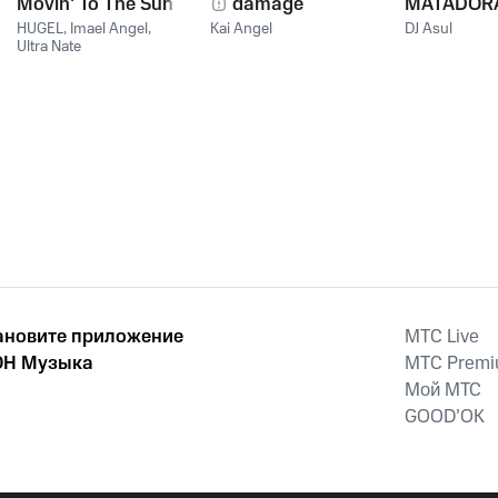
Movin' To The Sun
damage
MATADOR
HUGEL
,
Imael Angel
,
Kai Angel
DJ Asul
Ultra Nate
ановите приложение
MTС Live
Н Музыка
MTС Prem
Мой МТС
GOOD’OK