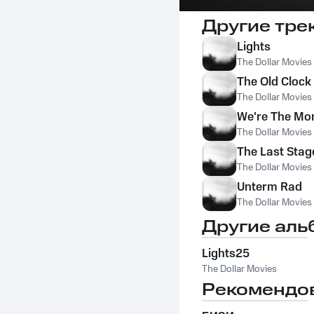
Другие тре
Lights
The Dollar Movies
The Old Clock
The Dollar Movies
We're The Mo
The Dollar Movies
The Last Stag
The Dollar Movies
Unterm Rad
The Dollar Movies
Другие аль
Lights25
The Dollar Movies
Рекомендо