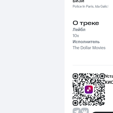
БИЗИ
Police In Paris
,
Ida Galich
О треке
Лейбл
10x
Исполнитель
The Dollar Movies
Уст
КИО