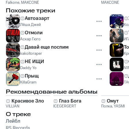
Falkone
,
MAKCONE
MAKCONE
Похожие треки
Автоазарт
Лёша Джей
Ко
Отмоли
Аскар Гюго
ИГ
Давай еще поспим
То
kakoitoraper
Кр
НЕ ИЩИ
Daddy Yo
N1
Прыщ
KillaGram
TA
Рекомендованные альбомы
Красивое Зло
Глаз Бога
Омут
VILLIAN
ICEGERGERT
Полка
,
YASMI
О треке
Лейбл
RS Records