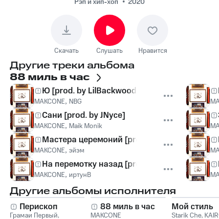
Рэп и хип-хоп
2020
Скачать
Слушать
Нравится
Другие треки альбома
88 миль в час
Ю [prod. by LilBackwoods]
MAKCONE
,
NBG
MA
Сани [prod. by JNyce]
MAKCONE
,
Maik Monik
MA
Мастера церемоний [prod. by wide eye]
MAKCONE
,
эйэм
MA
На перемотку назад [prod. by ЛёшаЮжный]
MAKCONE
,
иртунВ
MA
Другие альбомы исполнителя
Перископ
88 миль в час
Мой стиль
Грамаи Первый
,
MAKCONE
Starik Che
,
KAI