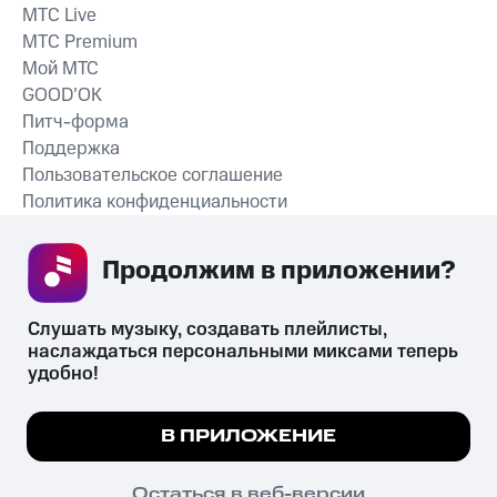
MTС Live
MTС Premium
Мой МТС
GOOD’OK
Питч-форма
Поддержка
Пользовательское соглашение
Политика конфиденциальности
Рекомендательные технологии
Продолжим в приложении? 
СКАЧАТЬ ПРИЛОЖЕНИЕ
Слушать музыку, создавать плейлисты, 
наслаждаться персональными миксами теперь 
удобно!
Незаконное потребление наркотических средств,
психотропных веществ, их аналогов причиняет вред здоровью,
Мы используем куки, чтобы на сайте все
В ПРИЛОЖЕНИЕ
их незаконный оборот запрещён и влечёт установленную
работало.
Подробнее
законодательством ответственность.
© 2026 ООО «КИОН».
ПОНЯТНО
Остаться в веб-версии