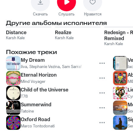
Скачать
Слушать
Нравится
Другие альбомы исполнителя
Distance
Realize
Redesign - R
Karsh Kale
Karsh Kale
Remixed
Karsh Kale
Похожие треки
My Dream
Ve
Jiva
,
Stephanie Vezina
,
Sam Sarraf & Ned Shepard
Ja
Eternal Horizon
Ab
Mind Voyager
MI
Child of the Universe
Li
T78
Су
Summerwind
M
Tatoine
So
Oxford Road
Si
Marco Tontodonati
Ses