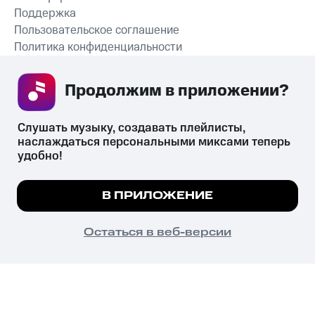
Поддержка
Пользовательское соглашение
Политика конфиденциальности
Рекомендательные технологии
Продолжим в приложении? 
СКАЧАТЬ ПРИЛОЖЕНИЕ
Слушать музыку, создавать плейлисты, 
наслаждаться персональными миксами теперь 
удобно!
Незаконное потребление наркотических средств,
психотропных веществ, их аналогов причиняет вред здоровью,
Мы используем куки, чтобы на сайте все
В ПРИЛОЖЕНИЕ
их незаконный оборот запрещён и влечёт установленную
работало.
Подробнее
законодательством ответственность.
© 2026 ООО «КИОН».
ПОНЯТНО
Остаться в веб-версии
Все права защищены
18+
Главная
В приложение
Избранное