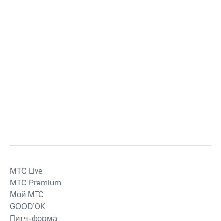
MTС Live
MTС Premium
Мой МТС
GOOD’OK
Питч-форма