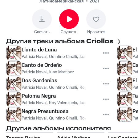
Латиноамериканская
2021
Скачать
Слушать
Нравится
Другие треки альбома
Criollos
Llanto de Luna
El
Patricia Noval
,
Quintino Cinalli
,
Juan Martinez
Pat
Canto de Ordeño
C
Patricia Noval
,
Juan Martinez
Pat
Dos Gardenias
El
Patricia Noval
,
Quintino Cinalli
,
Roy Valenzuela
,
Juan Martinez
Pat
Paloma Negra
Ta
Patricia Noval
,
Roy Valenzuela
,
Juan Martinez
Pat
Negra Presuntuosa
Pe
Patricia Noval
,
Quintino Cinalli
,
Roy Valenzuela
,
Juan Martinez
Pat
Другие альбомы исполнителя