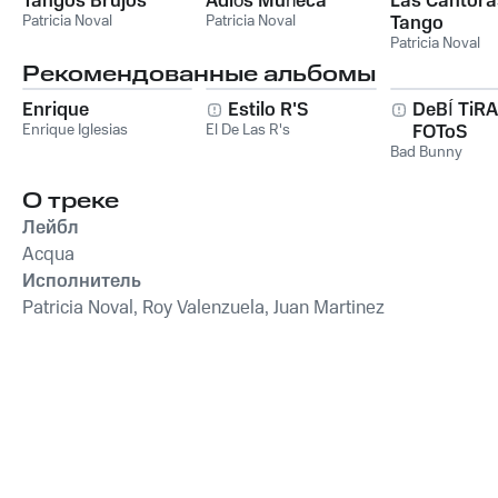
Tangos Brujos
Adiós Muñeca
Las Cantora
Patricia Noval
Patricia Noval
Tango
Patricia Noval
Рекомендованные альбомы
Enrique
Estilo R'S
DeBÍ TiR
Enrique Iglesias
El De Las R's
FOToS
Bad Bunny
О треке
Лейбл
Acqua
Исполнитель
Patricia Noval, Roy Valenzuela, Juan Martinez