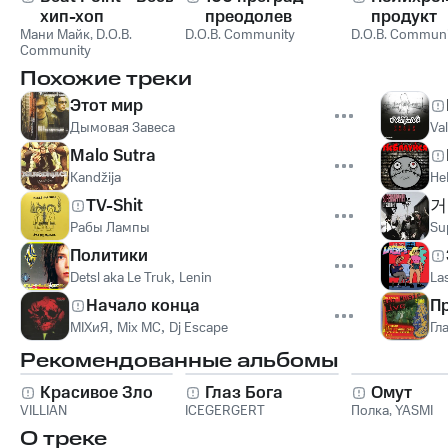
хип-хоп
преодолев
продукт
Мани Майк
,
D.O.B.
D.O.B. Community
D.O.B. Communi
Community
Похожие треки
Этот мир
Дымовая Завеса
Va
Malo Sutra
Kandžija
Не
TV-Shit
거
Рабы Лампы
Su
Политики
Detsl aka Le Truk
,
Lenin
La
Начало конца
П
MIXиЯ
,
Mix MC
,
Dj Escape
Гл
Рекомендованные альбомы
Красивое Зло
Глаз Бога
Омут
VILLIAN
ICEGERGERT
Полка
,
YASMI
О треке