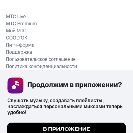
MTС Live
MTС Premium
Мой МТС
GOOD’OK
Питч-форма
Поддержка
Пользовательское соглашение
Политика конфиденциальности
Рекомендательные технологии
Продолжим в приложении? 
СКАЧАТЬ ПРИЛОЖЕНИЕ
Слушать музыку, создавать плейлисты, 
наслаждаться персональными миксами теперь 
удобно!
Незаконное потребление наркотических средств,
психотропных веществ, их аналогов причиняет вред здоровью,
Мы используем куки, чтобы на сайте все
В ПРИЛОЖЕНИЕ
их незаконный оборот запрещён и влечёт установленную