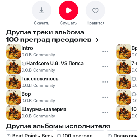
Скачать
Слушать
Нравится
Другие треки альбома
100 преград преодолев
Intro
В
D.O.B. Community
D.
Hardcore U.G. VS Попса
7-
D.O.B. Community
D.
Так сложилось
D.O.B. Community
D.
Вор
D.O.B. Community
D.
Шаурма-шаверма
10
D.O.B. Community
D.
Другие альбомы исполнителя
Beat Point - Весь
100 преград
Полихро