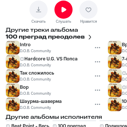
Скачать
Слушать
Нравится
Другие треки альбома
100 преград преодолев
Intro
В
D.O.B. Community
D.
Hardcore U.G. VS Попса
7-
D.O.B. Community
D.
Так сложилось
D.O.B. Community
D.
Вор
D.O.B. Community
D.
Шаурма-шаверма
10
D.O.B. Community
D.
Другие альбомы исполнителя
Beat Point - Весь
100 преград
Полихро