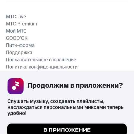
MTС Live
MTС Premium
Мой МТС
GOOD’OK
Питч-форма
Поддержка
Пользовательское соглашение
Политика конфиденциальности
Рекомендательные технологии
Продолжим в приложении? 
СКАЧАТЬ ПРИЛОЖЕНИЕ
Слушать музыку, создавать плейлисты, 
наслаждаться персональными миксами теперь 
удобно!
Незаконное потребление наркотических средств,
психотропных веществ, их аналогов причиняет вред здоровью,
Мы используем куки, чтобы на сайте все
В ПРИЛОЖЕНИЕ
их незаконный оборот запрещён и влечёт установленную