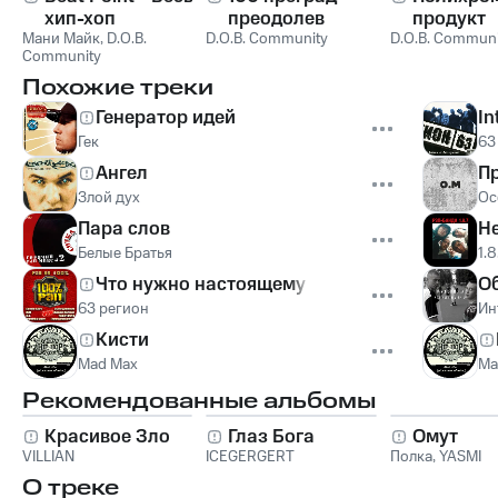
хип-хоп
преодолев
продукт
Мани Майк
,
D.O.B.
D.O.B. Community
D.O.B. Communi
Community
Похожие треки
Генератор идей
In
Гек
63
Ангел
П
Злой дух
Ос
Пара слов
Не
Белые Братья
1.8
Что нужно настоящему мужчине
О
63 регион
Ин
Кисти
Mad Max
Ma
Рекомендованные альбомы
Красивое Зло
Глаз Бога
Омут
VILLIAN
ICEGERGERT
Полка
,
YASMI
О треке