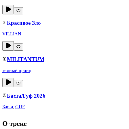
Красивое Зло
VILLIAN
MILITANTUM
тёмный принц
Баста/Гуф 2026
Баста
,
GUF
О треке