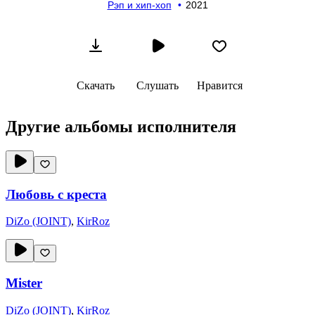
Рэп и хип-хоп
2021
Скачать
Слушать
Нравится
Другие альбомы исполнителя
Любовь с креста
DiZo (JOINT)
,
KirRoz
Mister
DiZo (JOINT)
,
KirRoz