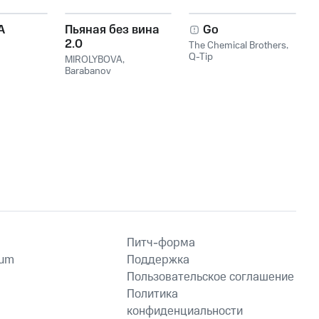
Derek Whitacre
re
,
David
A
Пьяная без вина
Go
2.0
The Chemical Brothers
,
Q-Tip
MIROLYBOVA
,
Barabanov
Питч-форма
ium
Поддержка
Пользовательское соглашение
Политика
конфиденциальности