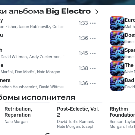
ки альбома
Big Electro
dy
Eur
1:33
on Fisher
,
Jason Rabinowitz
,
Colton Fisher, Jason Rabinowitz, Nate Morgan
Matth
ou
Doe
1:36
lione
h
Spac
1:45
,
David Wittman
,
Andy Zuckerman, David Wittman
lione
ce
The
1:38
Marfisi
,
Dan Marfisi, Nate Morgan
Nate
oners
Bad 
1:36
nathan Hausbaemint
,
David Wittman, Jonathan Hausbaemint
David
бомы исполнителя
Retribution,
Post-Eclectic, Vol.
Rhythm
Reparation
2
Foundation
Latin
Nate Morgan
David Turtle Ramani
,
Benson Taylo
Nate Morgan
,
Joseph
Morgan
,
Fritz
Edward Devenney
,
David
David Le Moy