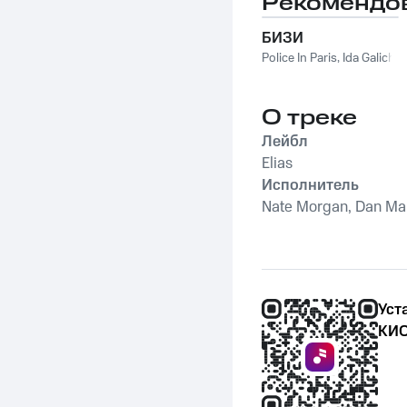
Рекомендо
БИЗИ
Police In Paris
,
Ida Galich
О треке
Лейбл
Elias
Исполнитель
Nate Morgan, Dan Marf
Уст
КИО