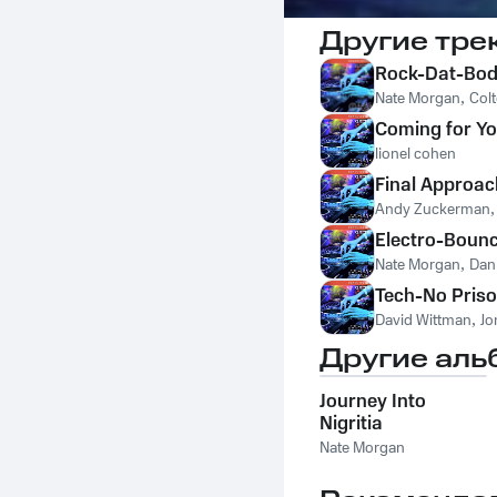
Другие тре
Rock-Dat-Bo
Nate Morgan
,
Colt
Coming for Y
lionel cohen
Final Approac
Andy Zuckerman
Electro-Boun
Nate Morgan
,
Dan 
Tech-No Pris
David Wittman
,
Jo
Другие аль
Journey Into
Nigritia
Nate Morgan