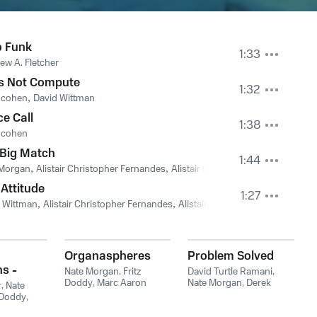
o Funk
1:33
ew A. Fletcher
s Not Compute
1:32
l cohen
,
David Wittman
e Call
1:38
l cohen
 Big Match
1:44
 Morgan
,
Alistair Christopher Fernandes
,
Alistair Christopher Fernandes, N
Attitude
1:27
 Wittman
,
Alistair Christopher Fernandes
,
Alistair Christopher Fernandes,
Organaspheres
Problem Solved
s -
Nate Morgan
,
Fritz
David Turtle Ramani
,
Doddy
,
Marc Aaron
Nate Morgan
,
Derek
r
,
Nate
Jacobs
Whitacre
,
David Turtle
 Doddy
,
Ramani, Nate Morgan,
ne Grow
,