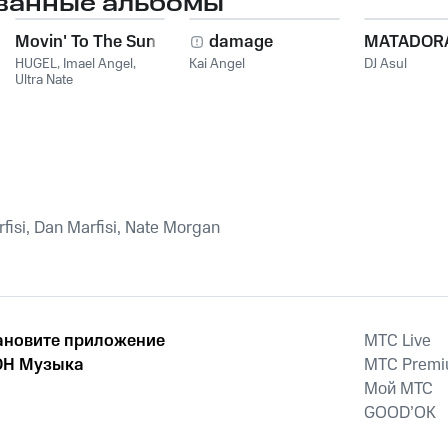
ванные альбомы
Turtle Ramani, Nate
Derek Whitac
Morgan, Joseph Edward
Wittman
Devenney
Movin' To The Sun
damage
MATADOR
HUGEL
,
Imael Angel
,
Kai Angel
DJ Asul
Ultra Nate
isi, Dan Marfisi, Nate Morgan
ановите приложение
MTС Live
Н Музыка
MTС Prem
Мой МТС
GOOD’OK