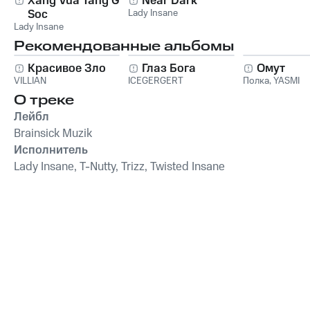
Xang Vua Tang Gia
Near Dark
Soc
Lady Insane
Lady Insane
Рекомендованные альбомы
Красивое Зло
Глаз Бога
Омут
VILLIAN
ICEGERGERT
Полка
,
YASMI
О треке
Лейбл
Brainsick Muzik
Исполнитель
Lady Insane, T-Nutty, Trizz, Twisted Insane