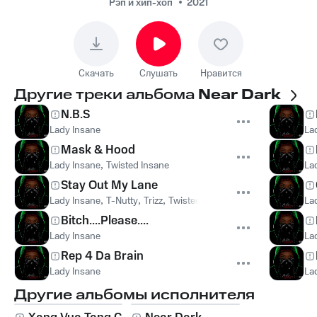
Рэп и хип-хоп
2021
Скачать
Слушать
Нравится
Другие треки альбома
Near Dark
N.B.S
Lady Insane
La
Mask & Hood
Lady Insane
,
Twisted Insane
La
Stay Out My Lane
Lady Insane
,
T-Nutty
,
Trizz
,
Twisted Insane
La
Bitch....Please....
Lady Insane
La
Rep 4 Da Brain
Lady Insane
La
Другие альбомы исполнителя