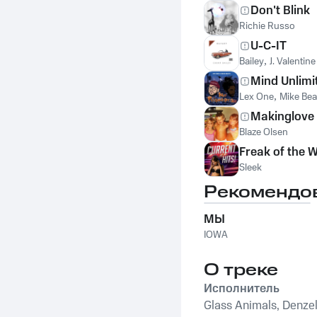
Don't Blink
Richie Russo
U-C-IT
Bailey
,
J. Valentine
Mind Unlimi
Lex One
,
Mike Bea
Makinglove
Blaze Olsen
Freak of the 
Sleek
Рекомендо
МЫ
IOWA
О треке
Исполнитель
Glass Animals, Denzel