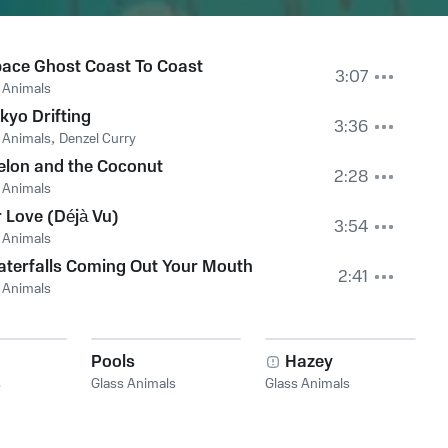
ace Ghost Coast To Coast
3:07
 Animals
kyo Drifting
3:36
 Animals
,
Denzel Curry
lon and the Coconut
2:28
 Animals
 Love (Déjà Vu)
3:54
 Animals
terfalls Coming Out Your Mouth
2:41
 Animals
Pools
Hazey
s
Glass Animals
Glass Animals