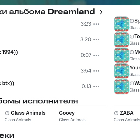
ки альбома
Dreamland
Sp
3:23
Glass
To
3:20
Glass
 1994))
Me
0:07
Glass
Your
3:54
Glass
 btx))
Wa
0:13
Glass
бомы исполнителя
Glass Animals
Gooey
ZABA
Glass Animals
Glass Animals
Glass Animal
еки