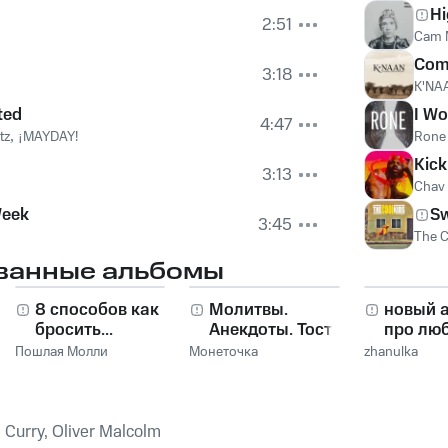
Hi
2:51
Cam 
Com
3:18
K'NA
ted
I W
4:47
tz
,
¡MAYDAY!
Rone
Kick
3:13
Chav
Week
Sw
3:45
The C
ванные альбомы
8 способов как
Молитвы.
новый 
бросить...
Анекдоты. Тосты.
про лю
Пошлая Молли
Монеточка
zhanulka
 Curry, Oliver Malcolm