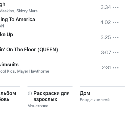
gh
3:34
Meekins
,
Skizzy Mars
ing To America
4:02
AN
oke Up
3:25
in' On The Floor (QUEEN)
3:07
imsuits
2:31
ool Kids
,
Mayer Hawthorne
альбом
Раскраски для
Дом
бовь
взрослых
Бонд с кнопкой
Монеточка