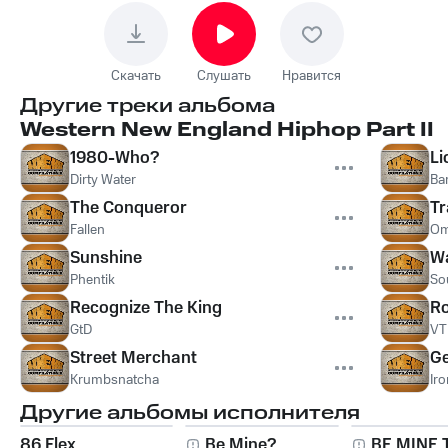
Скачать
Слушать
Нравится
Другие треки альбома
Western New England Hiphop Part II
1980-Who?
Li
Dirty Water
Ba
The Conqueror
Tr
Fallen
Om
Sunshine
Wa
Phentik
So
Recognize The King
Ro
GtD
VT
Street Merchant
Ge
Krumbsnatcha
Ir
Другие альбомы исполнителя
86 Flex
Be Mine?
BE MINE 