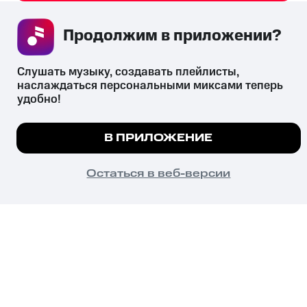
Продолжим в приложении? 
Незаконное потребление наркотических средств,
Слушать музыку, создавать плейлисты, 
психотропных веществ, их аналогов причиняет вред здоровью,
наслаждаться персональными миксами теперь 
их незаконный оборот запрещён и влечёт установленную
удобно!
законодательством ответственность.
© 2026 ООО «КИОН».
Мы используем куки, чтобы на сайте все работало.
Все права защищены
18+
В ПРИЛОЖЕНИЕ
Подробнее
ПОНЯТНО
Остаться в веб-версии
Главная
В приложение
Избранное