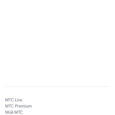
MTС Live
MTС Premium
Мой МТС