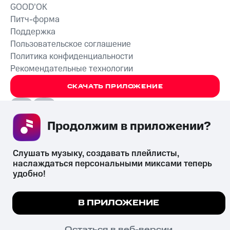
GOOD’OK
Питч-форма
Поддержка
Пользовательское соглашение
Политика конфиденциальности
Рекомендательные технологии
СКАЧАТЬ ПРИЛОЖЕНИЕ
Продолжим в приложении? 
Незаконное потребление наркотических средств,
Слушать музыку, создавать плейлисты, 
психотропных веществ, их аналогов причиняет вред здоровью,
наслаждаться персональными миксами теперь 
их незаконный оборот запрещён и влечёт установленную
удобно!
законодательством ответственность.
© 2026 ООО «КИОН».
Мы используем куки, чтобы на сайте все работало.
Все права защищены
18+
В ПРИЛОЖЕНИЕ
Подробнее
ПОНЯТНО
Остаться в веб-версии