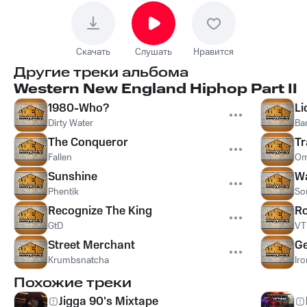
Скачать
Слушать
Нравится
Другие треки альбома
Western New England Hiphop Part II
1980-Who?
Li
Dirty Water
Ba
The Conqueror
Tr
Fallen
Om
Sunshine
Wa
Phentik
So
Recognize The King
Ro
GtD
VT
Street Merchant
Ge
Krumbsnatcha
Ir
Похожие треки
Jigga 90's Mixtape