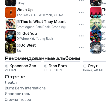
B Boy
Te
Wake Up
Th
The Black O.C.
,
Wiseman
,
OH No
Th
This Is What They Meant
Grant Agent
,
Pete Rock
,
Grand Agent
,
Grand Agent | Pete Rock
Blu
I Got You
DJ Whoo Kid
,
Young Buck
Co
Go West
Tash
Ra
Рекомендованные альбомы
Красивое Зло
Глаз Бога
Омут
VILLIAN
ICEGERGERT
Полка
,
YASMI
О треке
Лейбл
Burnt Berry International
Исполнитель
Crowne Troupe