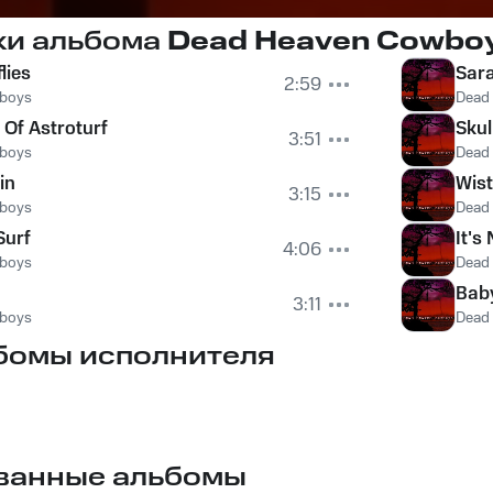
ки альбома
Dead Heaven Cowbo
flies
Sar
2:59
boys
Dead
Of Astroturf
Sku
3:51
boys
Dead
in
Wist
3:15
boys
Dead
Surf
It's
4:06
boys
Dead
Baby
3:11
boys
Dead
бомы исполнителя
ванные альбомы