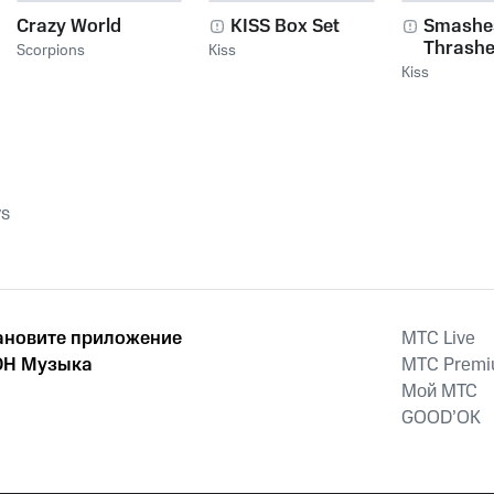
Crazy World
KISS Box Set
Smashe
Thrashe
Scorpions
Kiss
Kiss
ys
ановите приложение
MTС Live
Н Музыка
MTС Prem
Мой МТС
GOOD’OK