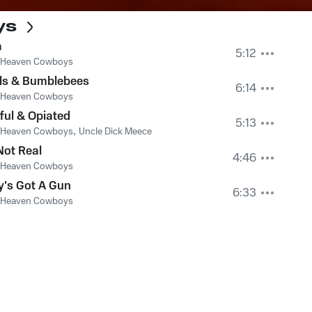
ys
a
5:12
 Heaven Cowboys
lls & Bumblebees
6:14
 Heaven Cowboys
ful & Opiated
5:13
 Heaven Cowboys
,
Uncle Dick Meece
 Not Real
4:46
 Heaven Cowboys
's Got A Gun
6:33
 Heaven Cowboys