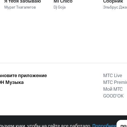
Я тебя забываю
Mi Chico
Сборник
Мурат Тхагалегов
Dj Goja
Эльбрус Дж
ановите приложение
MTС Live
Н Музыка
MTС Prem
Мой МТС
GOOD’OK
наркотических средств, психотропных веществ, их аналогов причиня
ьзуем куки, чтобы на сайте все работало.
Подробнее
ПО