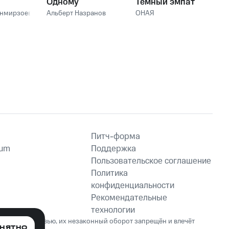
Одному
Тёмный эмпат
анмирзоев
Альберт Назранов
ОНАЯ
Питч-форма
ium
Поддержка
Пользовательское соглашение
Политика
конфиденциальности
Рекомендательные
технологии
ет вред здоровью, их незаконный оборот запрещён и влечёт
НЯТНО