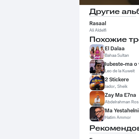
Другие аль
Rasaal
Ali Aldelfi
Похожие тр
El Dalaa
Bahaa Sultan
Iubeste-ma o 
Leo de la Kuweit
2 Stickere
Jador
,
Sheik
Zay Ma E7na
Abdelrahman Ros
Ma Yestahelni
Hatim Ammor
Рекомендо