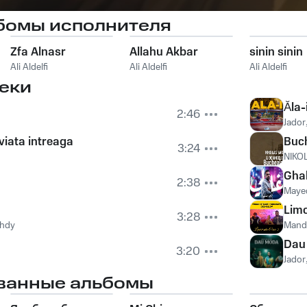
бомы исполнителя
Zfa Alnasr
Allahu Akbar
sinin sinin
Ali Aldelfi
Ali Aldelfi
Ali Aldelfi
еки
Ăla-
2:46
Jador
viata intreaga
Buc
3:24
NIKO
Ghal
2:38
Maye
Lim
3:28
hdy
Mand
Dau
3:20
Jador
ванные альбомы