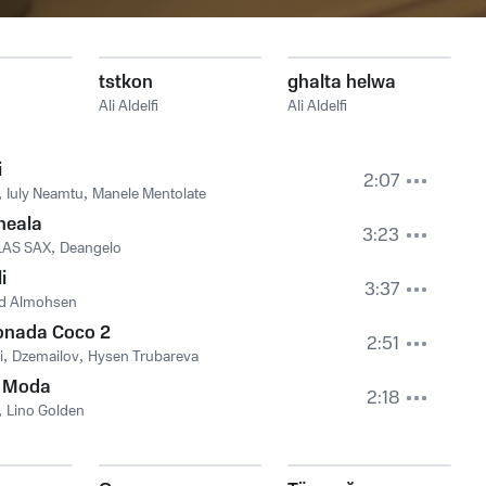
tstkon
ghalta helwa
Ali Aldelfi
Ali Aldelfi
i
2:07
,
Iuly Neamtu
,
Manele Mentolate
heala
3:23
LAS SAX
,
Deangelo
i
3:37
d Almohsen
onada Coco 2
2:51
i
,
Dzemailov
,
Hysen Trubareva
 Moda
2:18
,
Lino Golden