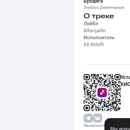
Бродяга
Эльбрус Джанмирзоев
О треке
Лейбл
Alfarqadin
Исполнитель
Ali Aldelfi
Уст
КИО
Незаконное потребление 
Мы испол