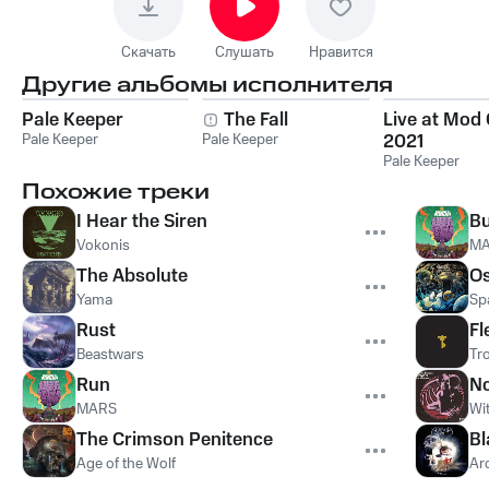
Скачать
Слушать
Нравится
Другие альбомы исполнителя
Pale Keeper
The Fall
Live at Mod 
Pale Keeper
Pale Keeper
2021
Pale Keeper
Похожие треки
I Hear the Siren
Bu
Vokonis
M
The Absolute
Os
Yama
Sp
Rust
F
Beastwars
Tr
Run
No
MARS
Wi
The Crimson Penitence
Bl
Age of the Wolf
Ar