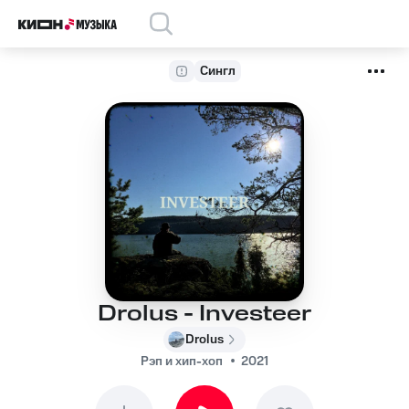
Сингл
Drolus - Investeer
Drolus
Рэп и хип-хоп
2021