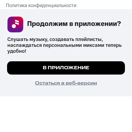
Политика конфиденциальности
Рекомендательные технологии
Продолжим в приложении? 
СКАЧАТЬ ПРИЛОЖЕНИЕ
Слушать музыку, создавать плейлисты, 
наслаждаться персональными миксами теперь 
удобно!
Незаконное потребление наркотических средств,
психотропных веществ, их аналогов причиняет вред здоровью,
Мы используем куки, чтобы на сайте все
В ПРИЛОЖЕНИЕ
их незаконный оборот запрещён и влечёт установленную
работало.
Подробнее
законодательством ответственность.
© 2026 ООО «КИОН».
ПОНЯТНО
Остаться в веб-версии
Все права защищены
18+
Главная
В приложение
Избранное