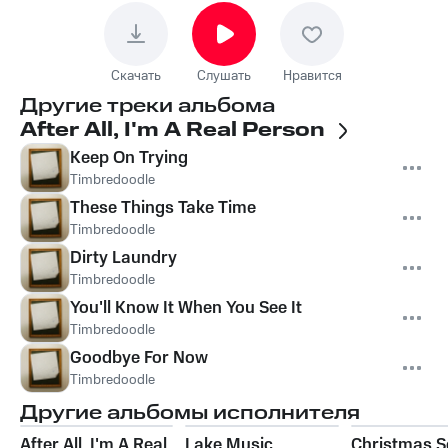
Скачать
Слушать
Нравится
Другие треки альбома
After All, I'm A Real Person
Keep On Trying
Timbredoodle
These Things Take Time
Timbredoodle
Dirty Laundry
Timbredoodle
You'll Know It When You See It
Timbredoodle
Goodbye For Now
Timbredoodle
Другие альбомы исполнителя
After All, I'm A Real
Lake Music
Christmas 