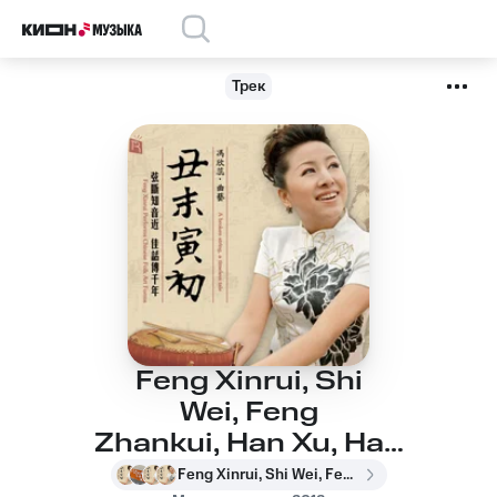
Трек
Feng Xinrui, Shi
Wei, Feng
Zhankui, Han Xu, Han
Baoli, Han Qing - Long
Feng Xinrui, Shi Wei, Feng Zhankui, Han Xu, Han Baoli, Han Qing