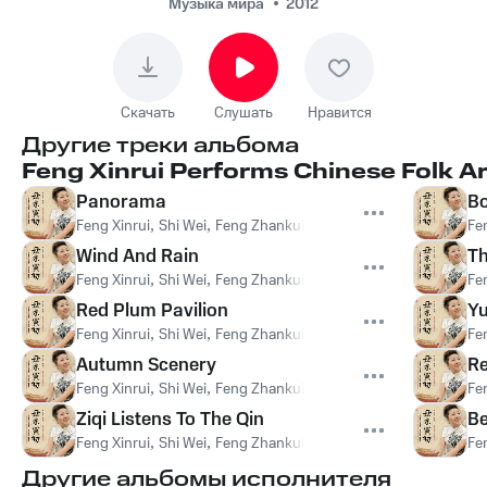
March
Музыка мира
2012
Скачать
Слушать
Нравится
Другие треки альбома
Feng Xinrui Performs Chinese Folk A
Panorama
Bo
Feng Xinrui
,
Shi Wei
,
Feng Zhankui
,
Han Xu
,
Han Baoli
,
Han Qi
Fe
Wind And Rain
Th
Feng Xinrui
,
Shi Wei
,
Feng Zhankui
,
Han Xu
,
Han Baoli
,
Han Qi
Fe
Red Plum Pavilion
Y
Feng Xinrui
,
Shi Wei
,
Feng Zhankui
,
Han Xu
,
Han Baoli
,
Han Qi
Fe
Autumn Scenery
Re
Feng Xinrui
,
Shi Wei
,
Feng Zhankui
,
Han Xu
,
Han Baoli
,
Han Qi
Fe
Ziqi Listens To The Qin
Be
Feng Xinrui
,
Shi Wei
,
Feng Zhankui
,
Han Xu
,
Han Baoli
,
Han Qi
Fe
Другие альбомы исполнителя