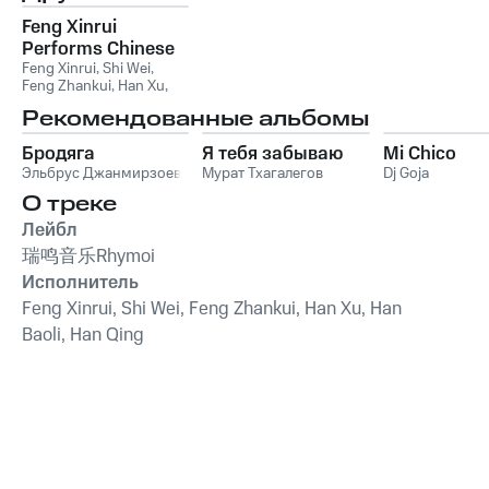
Feng Xinrui
Performs Chinese
Folk Art Forms
Feng Xinrui
,
Shi Wei
,
Feng Zhankui
,
Han Xu
,
Han Baoli
,
Han Qing
Рекомендованные альбомы
Бродяга
Я тебя забываю
Mi Chico
Эльбрус Джанмирзоев
Мурат Тхагалегов
Dj Goja
О треке
Лейбл
瑞鸣音乐Rhymoi
Исполнитель
Feng Xinrui, Shi Wei, Feng Zhankui, Han Xu, Han
Baoli, Han Qing