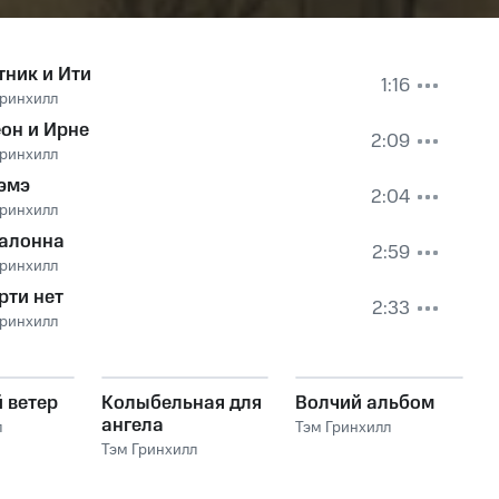
тник и Ити
1:16
Гринхилл
еон и Ирне
2:09
Гринхилл
эмэ
2:04
Гринхилл
алонна
2:59
Гринхилл
рти нет
2:33
Гринхилл
 ветер
Колыбельная для
Волчий альбом
ангела
л
Тэм Гринхилл
Тэм Гринхилл