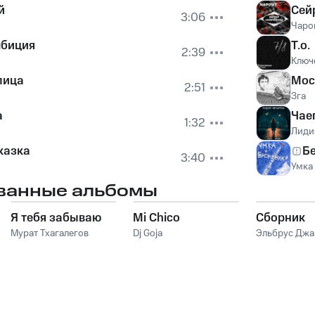
й
Сей
3:06
Чаро
мбиция
Т.о.
2:39
Ключ
лица
Мос
2:51
Зга
а
Чае
1:32
Лиди
казка
Бе
3:40
Умка
ванные альбомы
Я тебя забываю
Mi Chico
Сборник
Мурат Тхагалегов
Dj Goja
Эльбрус Дж