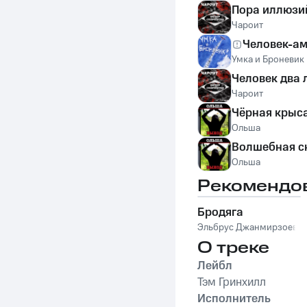
Пора иллюзи
Чароит
Человек-а
Умка и Броневик
Человек два 
Чароит
Чёрная крыс
Ольша
Волшебная с
Ольша
Рекомендо
Бродяга
Эльбрус Джанмирзоев
О треке
Лейбл
Тэм Гринхилл
Исполнитель