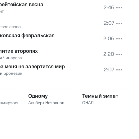
рейтейская весна
2:46
ит
2:07
евое слово
ковская февральская
2:06
питие второпях
2:20
я Чинарева
з меня не завертится мир
2:07
 и Броневик
Одному
Тёмный эмпат
анмирзоев
Альберт Назранов
ОНАЯ