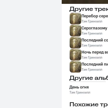
Другие тре
Перебор сер
Тэм Гринхилл
Сероглазому
Тэм Гринхилл
Последний с
Тэм Гринхилл
Ночь перед в
Тэм Гринхилл
Последний п
Тэм Гринхилл
Другие аль
День огня
Тэм Гринхилл
Похожие тр