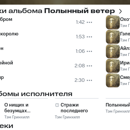
ки альбома
Полынный ветер
ебром
Охо
1:42
Тэм 
 королю
Гэл
1:53
Тэм 
он
Айл
1:06
Тэм 
ойной
Ири
2:08
Тэм 
ир
Сме
2:30
Тэм 
бомы исполнителя
О нищих и
Стражи
Полынный
безумцах...
последнего
Тэм Гринхил
рубежа
Тэм Гринхилл
Тэм Гринхилл
еки