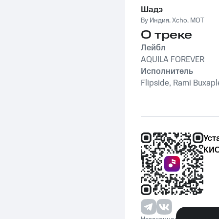
Шадэ
By Индия
,
Xcho
,
MOT
О треке
Лейбл
AQUILA FOREVER
Исполнитель
Flipside, Rami Buxapl
Уст
КИО