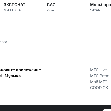
ЭКСПОНАТ
GAZ
Мальборо
MIA BOYKA
Zivert
SAYAN
enty
ановите приложение
MTС Live
Н Музыка
MTС Prem
Мой МТС
GOOD’OK