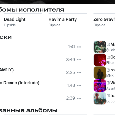
бомы исполнителя
Dead Light
Havin' a Party
Zero Gravi
Flipside
Flipside
Flipside
еки
Ma
1:41
$uic
Co
3:49
Filiu
FAM1LY)
r
2:25
MNK
n Decide (Interlude)
W
1:48
Asan
fu
2:39
Bobb
ванные альбомы