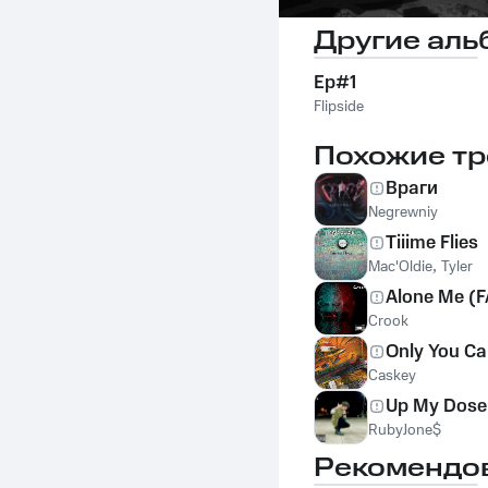
Другие аль
Ep#1
Flipside
Похожие тр
Враги
Negrewniy
Tiiime Flies
Mac'Oldie
,
Tyler
Alone Me (
Crook
Only You Ca
Caskey
Up My Dose
RubyJone$
Рекомендо