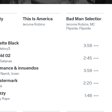
ty
This Is America
Bad Man Selection
Jerome Robins
Jerome Robins
,
MC
Flipside
,
Flipside
tte Black
3:58
ideboy$
ld 02
2:45
s Satanas
omance & innuendos
3:58
,
Namit
,
Inzen
atermark
2:20
të
zzy
1:48
y Raps