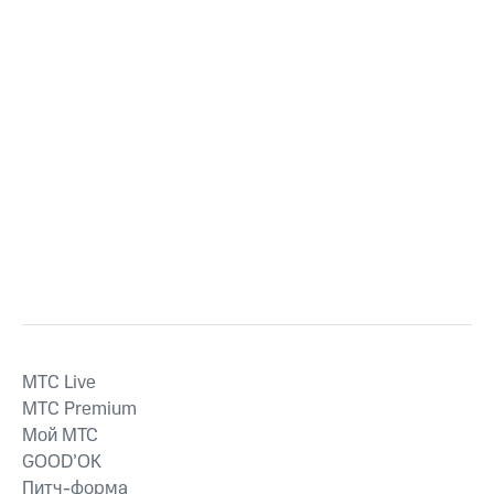
MTС Live
MTС Premium
Мой МТС
GOOD’OK
Питч-форма