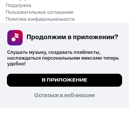
Поддержка
Пользовательское соглашение
Политика конфиденциальности
Рекомендательные технологии
Продолжим в приложении? 
СКАЧАТЬ ПРИЛОЖЕНИЕ
Слушать музыку, создавать плейлисты, 
наслаждаться персональными миксами теперь 
удобно!
Незаконное потребление наркотических средств,
психотропных веществ, их аналогов причиняет вред здоровью,
Мы используем куки, чтобы на сайте все
В ПРИЛОЖЕНИЕ
их незаконный оборот запрещён и влечёт установленную
работало.
Подробнее
законодательством ответственность.
© 2026 ООО «КИОН».
ПОНЯТНО
Остаться в веб-версии
Все права защищены
18+
Главная
В приложение
Избранное