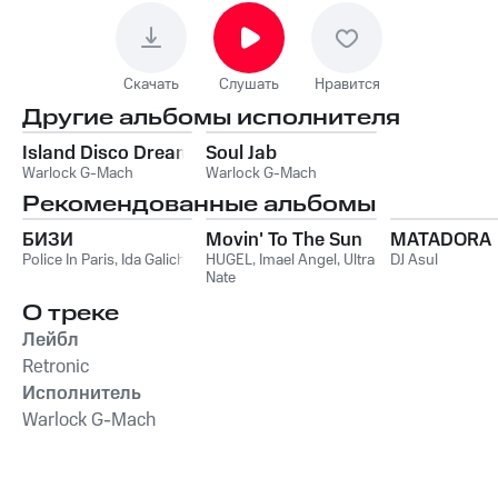
Скачать
Слушать
Нравится
Другие альбомы исполнителя
Island Disco Dream
Soul Jab
Warlock G-Mach
Warlock G-Mach
Рекомендованные альбомы
БИЗИ
Movin' To The Sun
MATADORA
Police In Paris
,
Ida Galich
HUGEL
,
Imael Angel
,
Ultra
DJ Asul
Nate
О треке
Лейбл
Retronic
Исполнитель
Warlock G-Mach