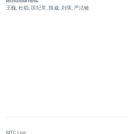
Исполнитель
王巍, 杜聪, 匡纪常, 陈崴, 刘瑛, 严洁敏
MTС Live