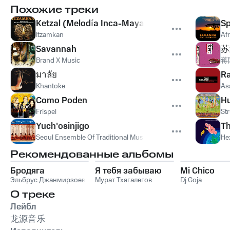
Похожие треки
Ketzal (Melodía Inca-Maya)
Sp
Itzamkan
Af
Savannah
苏
Brand X Music
蒋
มาลัย
Ra
Khantoke
As
Como Poden
Hu
Frispel
St
Yuch'osinjigo
Th
Seoul Ensemble Of Traditional Music
Не
Рекомендованные альбомы
Бродяга
Я тебя забываю
Mi Chico
Эльбрус Джанмирзоев
Мурат Тхагалегов
Dj Goja
О треке
Лейбл
龙源音乐