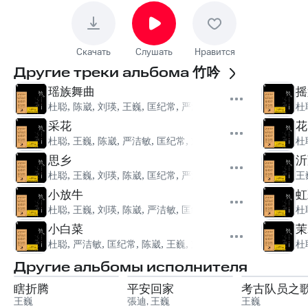
Скачать
Слушать
Нравится
Другие треки альбома
竹吟
瑶族舞曲
摇
杜聪
,
陈崴
,
刘瑛
,
王巍
,
匡纪常
,
严洁敏
杜
采花
花
杜聪
,
王巍
,
陈崴
,
严洁敏
,
匡纪常
,
刘瑛
杜
思乡
沂
杜聪
,
王巍
,
刘瑛
,
陈崴
,
匡纪常
,
严洁敏
王
小放牛
虹
杜聪
,
王巍
,
刘瑛
,
陈崴
,
严洁敏
,
匡纪常
杜
小白菜
茉
杜聪
,
严洁敏
,
匡纪常
,
陈崴
,
王巍
,
刘瑛
杜
Другие альбомы исполнителя
瞎折腾
平安回家
考古队员之
王巍
張迪
,
王巍
王巍