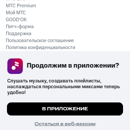
MTС Premium
Мой МТС
GOOD’OK
Питч-форма
Поддержка
Пользовательское соглашение
Политика конфиденциальности
Рекомендательные технологии
Продолжим в приложении? 
СКАЧАТЬ ПРИЛОЖЕНИЕ
Слушать музыку, создавать плейлисты, 
наслаждаться персональными миксами теперь 
удобно!
Незаконное потребление наркотических средств,
психотропных веществ, их аналогов причиняет вред здоровью,
Мы используем куки, чтобы на сайте все
В ПРИЛОЖЕНИЕ
их незаконный оборот запрещён и влечёт установленную
работало.
Подробнее
законодательством ответственность.
© 2026 ООО «КИОН».
ПОНЯТНО
Остаться в веб-версии
Все права защищены
18+