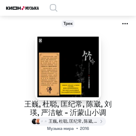
Трек
王巍, 杜聪, 匡纪常, 陈崴, 刘
瑛, 严洁敏 - 沂蒙山小调
王巍, 杜聪, 匡纪常, 陈崴, 刘瑛, 严洁敏
Музыка мира
2016