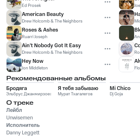
Ed Prosek
Jo
American Beauty
Ha
Drew Holcomb & The Neighbors
Mi
Roses & Ashes
Bl
Ruarri Joseph
An
Ain't Nobody Got It Easy
Co
Drew Holcomb & The Neighbors
Ro
Hey Now
Al
Jon Middleton
Flo
Рекомендованные альбомы
Бродяга
Я тебя забываю
Mi Chico
Эльбрус Джанмирзоев
Мурат Тхагалегов
Dj Goja
О треке
Лейбл
Unwisemen
Исполнитель
Danny Leggett