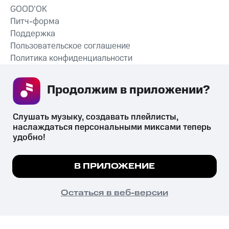
GOOD’OK
Питч-форма
Поддержка
Пользовательское соглашение
Политика конфиденциальности
Рекомендательные технологии
Продолжим в приложении? 
СКАЧАТЬ ПРИЛОЖЕНИЕ
Слушать музыку, создавать плейлисты, 
наслаждаться персональными миксами теперь 
удобно!
Незаконное потребление наркотических средств,
психотропных веществ, их аналогов причиняет вред здоровью,
Мы используем куки, чтобы на сайте все
В ПРИЛОЖЕНИЕ
их незаконный оборот запрещён и влечёт установленную
работало.
Подробнее
законодательством ответственность.
© 2026 ООО «КИОН».
ПОНЯТНО
Остаться в веб-версии
Все права защищены
18+
Главная
В приложение
Избранное