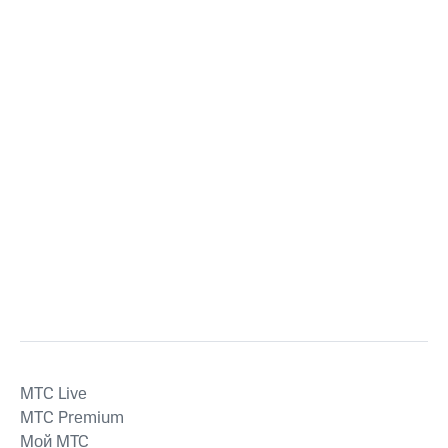
MTС Live
MTС Premium
Мой МТС