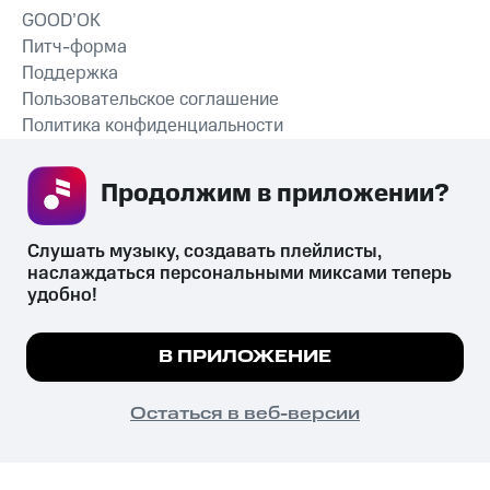
GOOD’OK
Питч-форма
Поддержка
Пользовательское соглашение
Политика конфиденциальности
Рекомендательные технологии
Продолжим в приложении? 
СКАЧАТЬ ПРИЛОЖЕНИЕ
Слушать музыку, создавать плейлисты, 
наслаждаться персональными миксами теперь 
удобно!
Незаконное потребление наркотических средств,
психотропных веществ, их аналогов причиняет вред здоровью,
Мы используем куки, чтобы на сайте все
В ПРИЛОЖЕНИЕ
их незаконный оборот запрещён и влечёт установленную
работало.
Подробнее
законодательством ответственность.
© 2026 ООО «КИОН».
ПОНЯТНО
Остаться в веб-версии
Все права защищены
18+
Главная
В приложение
Избранное