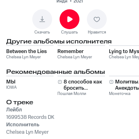
Инди
2021
Скачать
Слушать
Нравится
Другие альбомы исполнителя
Between the Lies
Remember
Lying to Mys
Chelsea Lyn Meyer
Chelsea Lyn Meyer
Chelsea Lyn Me
Рекомендованные альбомы
МЫ
8 способов как
Молитвы
IOWA
бросить...
Анекдоты
Пошлая Молли
Монеточка
О треке
Лейбл
1699538 Records DK
Исполнитель
Chelsea Lyn Meyer