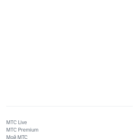
MTС Live
MTС Premium
Мой МТС