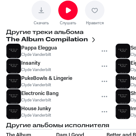
Скачать
Слушать
Нравится
Другие треки альбома
The Album Compilation
Pappa Eleggua
So
Clyde Vanderbilt
Cl
Insanity
Ei
Clyde Vanderbilt
Cl
PukeBowls & Lingerie
Ne
Clyde Vanderbilt
Cl
Electronic Bang
S
Clyde Vanderbilt
Cl
House Junky
Im
Clyde Vanderbilt
Cl
Другие альбомы исполнителя
The Album
Dam I Good
Better and B