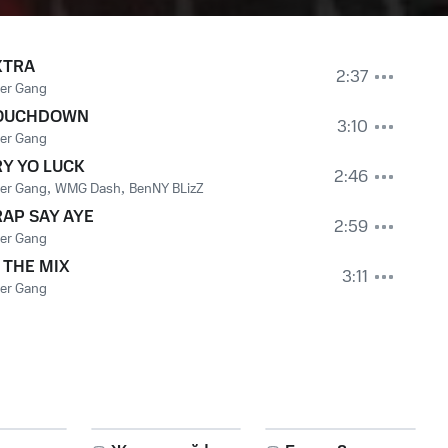
XTRA
2:37
er Gang
OUCHDOWN
3:10
er Gang
RY YO LUCK
2:46
er Gang
,
WMG Dash
,
BenNY BLizZ
RAP SAY AYE
2:59
er Gang
 THE MIX
3:11
er Gang