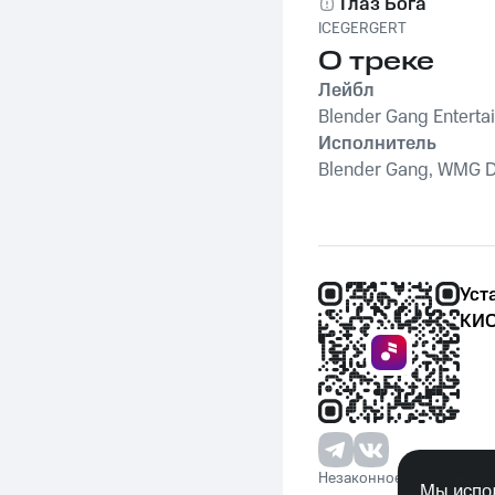
Глаз Бога
ICEGERGERT
О треке
Лейбл
Blender Gang Enterta
Исполнитель
Blender Gang, WMG D
Уст
КИО
Незаконное потребление 
Мы испол