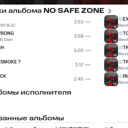
ки альбома
NO SAFE ZONE
E
3:53
NY BLizZ
Blend
WRONG
T
3:58
G Dash
Blend
CH
T
3:05
Blend
SMOKE ?
T
3:12
Blend
ACK
IN
2:45
Blend
бомы исполнителя
ванные альбомы