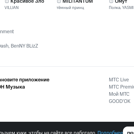
Красивое Зло
MILITANTUM
Омут
VILLIAN
тёмный принц
Полка
,
YASMI
inment
ash, BenNY BLizZ
ановите приложение
MTС Live
Н Музыка
MTС Prem
Мой МТС
GOOD’OK
наркотических средств, психотропных веществ, их аналогов причиня
ьзуем куки, чтобы на сайте все работало.
Подробнее
ПО