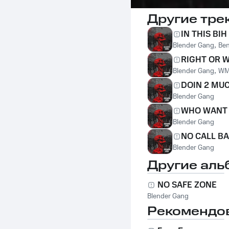
Другие тре
IN THIS BIH
Blender Gang
,
Ben
RIGHT OR 
Blender Gang
,
WM
DOIN 2 MU
Blender Gang
WHO WANT 
Blender Gang
NO CALL B
Blender Gang
Другие аль
NO SAFE ZONE
Blender Gang
Рекомендо