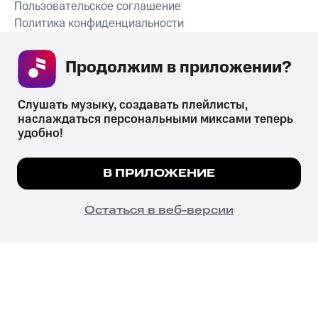
Пользовательское соглашение
Политика конфиденциальности
Рекомендательные технологии
Продолжим в приложении? 
СКАЧАТЬ ПРИЛОЖЕНИЕ
Слушать музыку, создавать плейлисты, 
наслаждаться персональными миксами теперь 
удобно!
Незаконное потребление наркотических средств,
психотропных веществ, их аналогов причиняет вред здоровью,
Мы используем куки, чтобы на сайте все
В ПРИЛОЖЕНИЕ
их незаконный оборот запрещён и влечёт установленную
работало.
Подробнее
законодательством ответственность.
© 2026 ООО «КИОН».
ПОНЯТНО
Остаться в веб-версии
Все права защищены
18+
Главная
В приложение
Избранное