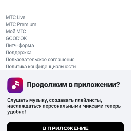
MTС Live
MTС Premium
Мой МТС
GOOD’OK
Питч-форма
Поддержка
Пользовательское соглашение
Политика конфиденциальности
Рекомендательные технологии
Продолжим в приложении? 
СКАЧАТЬ ПРИЛОЖЕНИЕ
Слушать музыку, создавать плейлисты, 
наслаждаться персональными миксами теперь 
удобно!
Незаконное потребление наркотических средств,
психотропных веществ, их аналогов причиняет вред здоровью,
Мы используем куки, чтобы на сайте все
В ПРИЛОЖЕНИЕ
их незаконный оборот запрещён и влечёт установленную