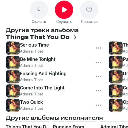
Скачать
Слушать
Нравится
Другие треки альбома
Things That You Do
Serious Time
Th
Admiral Tibet
Ad
Be Mine Tonight
Pa
Admiral Tibet
Ad
Fussing And Fighting
D
Admiral Tibet
Ad
Come Into The Light
Ca
Admiral Tibet
Ad
Two Quick
Op
Admiral Tibet
Ad
Другие альбомы исполнителя
Things That You Do
Running From
Admiral Tibe