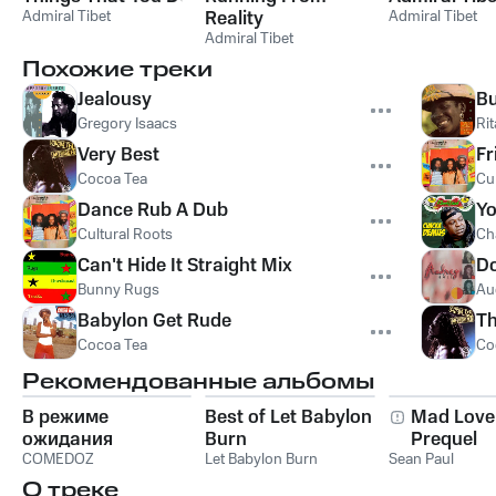
Admiral Tibet
Reality
Admiral Tibet
Admiral Tibet
Похожие треки
Jealousy
Bu
Gregory Isaacs
Rit
Very Best
Fr
Cocoa Tea
Cu
Dance Rub A Dub
Yo
Cultural Roots
Ch
Can't Hide It Straight Mix
D
Bunny Rugs
Au
Babylon Get Rude
Th
Cocoa Tea
Co
Рекомендованные альбомы
В режиме
Best of Let Babylon
Mad Love
ожидания
Burn
Prequel
COMEDOZ
Let Babylon Burn
Sean Paul
О треке