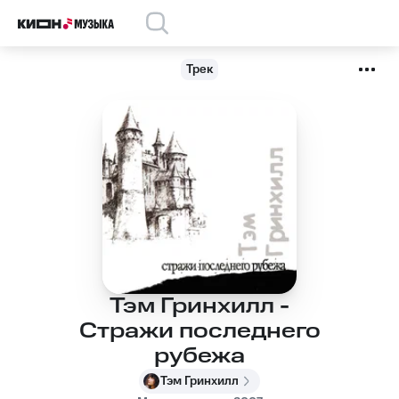
Трек
Тэм Гринхилл -
Стражи последнего
рубежа
Тэм Гринхилл