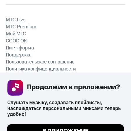
MTС Live
MTС Premium
Мой МТС
GOOD’OK
Питч-форма
Поддержка
Пользовательское соглашение
Политика конфиденциальности
Рекомендательные технологии
Продолжим в приложении? 
СКАЧАТЬ ПРИЛОЖЕНИЕ
Слушать музыку, создавать плейлисты, 
наслаждаться персональными миксами теперь 
удобно!
Незаконное потребление наркотических средств,
психотропных веществ, их аналогов причиняет вред здоровью,
Мы используем куки, чтобы на сайте все
В ПРИЛОЖЕНИЕ