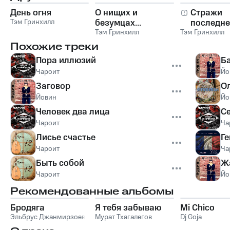
День огня
О нищих и
Стражи
Тэм Гринхилл
безумцах...
последне
Тэм Гринхилл
Тэм Гринхилл
рубежа
Похожие треки
Пора иллюзий
Б
Чароит
Йо
Заговор
О
Йовин
Йо
Человек два лица
С
Чароит
Ча
Лисье счастье
Г
Чароит
Ча
Быть собой
Ж
Чароит
Йо
Рекомендованные альбомы
Бродяга
Я тебя забываю
Mi Chico
Эльбрус Джанмирзоев
Мурат Тхагалегов
Dj Goja