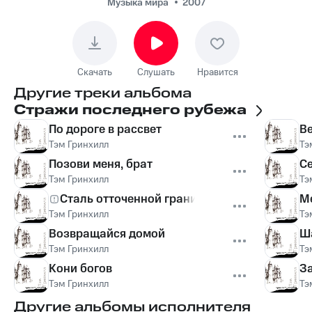
Музыка мира
2007
Скачать
Слушать
Нравится
Другие треки альбома
Стражи последнего рубежа
По дороге в рассвет
В
Тэм Гринхилл
Тэ
Позови меня, брат
С
Тэм Гринхилл
Тэ
Сталь отточенной грани
М
Тэм Гринхилл
Тэ
Возвращайся домой
Ша
Тэм Гринхилл
Тэ
Кони богов
З
Тэм Гринхилл
Тэ
Другие альбомы исполнителя