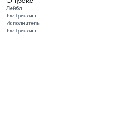
О треке
Лейбл
Тэм Гринхилл
Исполнитель
Тэм Гринхилл