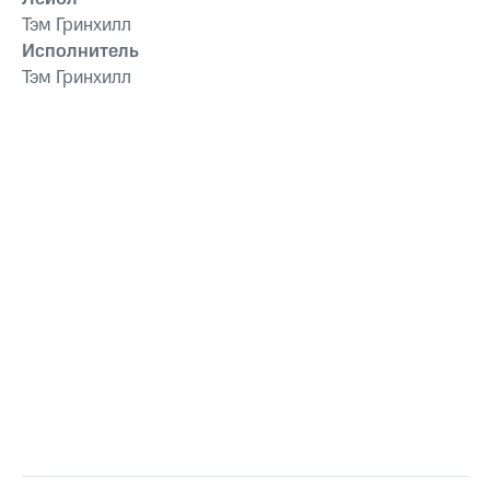
Тэм Гринхилл
Исполнитель
Тэм Гринхилл