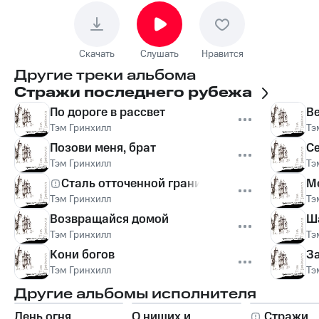
Скачать
Слушать
Нравится
Другие треки альбома
Стражи последнего рубежа
По дороге в рассвет
В
Тэм Гринхилл
Тэ
Позови меня, брат
С
Тэм Гринхилл
Тэ
Сталь отточенной грани
М
Тэм Гринхилл
Тэ
Возвращайся домой
Ша
Тэм Гринхилл
Тэ
Кони богов
З
Тэм Гринхилл
Тэ
Другие альбомы исполнителя
День огня
О нищих и
Стражи