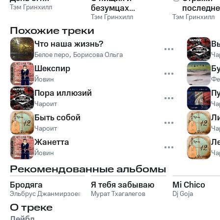
Тэм Гринхилл
безумцах...
последне
Тэм Гринхилл
Тэм Гринхилл
рубежа
Похожие треки
Что наша жизнь?
В
Белое перо
,
Борисова Ольга
Ча
Шекспир
Б
Йовин
Фе
Пора иллюзий
П
Чароит
Ча
Быть собой
Ли
Чароит
Ча
Жанетта
Л
Йовин
Ча
Рекомендованные альбомы
Бродяга
Я тебя забываю
Mi Chico
Эльбрус Джанмирзоев
Мурат Тхагалегов
Dj Goja
О треке
Лейбл