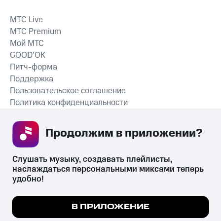
MTС Live
MTС Premium
Мой МТС
GOOD’OK
Питч-форма
Поддержка
Пользовательское соглашение
Политика конфиденциальности
Рекомендательные технологии
Продолжим в приложении? 
СКАЧАТЬ ПРИЛОЖЕНИЕ
Слушать музыку, создавать плейлисты, 
наслаждаться персональными миксами теперь 
удобно!
Незаконное потребление наркотических средств,
психотропных веществ, их аналогов причиняет вред здоровью,
Мы используем куки, чтобы на сайте все
В ПРИЛОЖЕНИЕ
их незаконный оборот запрещён и влечёт установленную
работало.
Подробнее
законодательством ответственность.