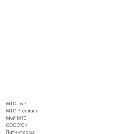
MTС Live
MTС Premium
Мой МТС
GOOD’OK
Питч-форма