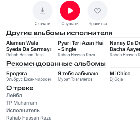
Скачать
Слушать
Нравится
Другие альбомы исполнителя
Alaman Wala
Pyari Teri Azan Hai
Nanay Da D
Syeda Da Sarmaya
- Single
Bacha Aayen
Ae - Single
Rahab Hassan Raza
Rahab Hassan Raza
Single
Rahab Hassan 
Рекомендованные альбомы
Бродяга
Я тебя забываю
Mi Chico
Эльбрус Джанмирзоев
Мурат Тхагалегов
Dj Goja
О треке
Лейбл
TP Muharram
Исполнитель
Rahab Hassan Raza