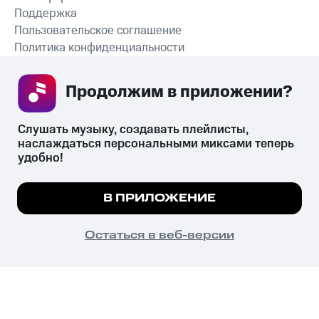
Поддержка
Пользовательское соглашение
Политика конфиденциальности
Рекомендательные технологии
Продолжим в приложении? 
СКАЧАТЬ ПРИЛОЖЕНИЕ
Слушать музыку, создавать плейлисты, 
наслаждаться персональными миксами теперь 
удобно!
Незаконное потребление наркотических средств,
психотропных веществ, их аналогов причиняет вред здоровью,
Мы используем куки, чтобы на сайте все
В ПРИЛОЖЕНИЕ
их незаконный оборот запрещён и влечёт установленную
работало.
Подробнее
законодательством ответственность.
© 2026 ООО «КИОН».
ПОНЯТНО
Остаться в веб-версии
Все права защищены
18+
Главная
В приложение
Избранное