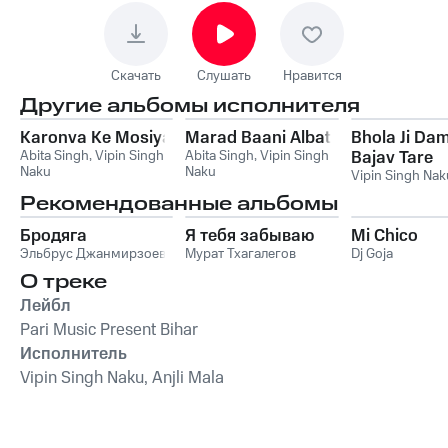
Скачать
Слушать
Нравится
Другие альбомы исполнителя
Karonva Ke Mosiya
Marad Baani Albat
Bhola Ji Da
Abita Singh
,
Vipin Singh
Abita Singh
,
Vipin Singh
Bajav Tare
Naku
Naku
Vipin Singh Nak
Рекомендованные альбомы
Бродяга
Я тебя забываю
Mi Chico
Эльбрус Джанмирзоев
Мурат Тхагалегов
Dj Goja
О треке
Лейбл
Pari Music Present Bihar
Исполнитель
Vipin Singh Naku, Anjli Mala