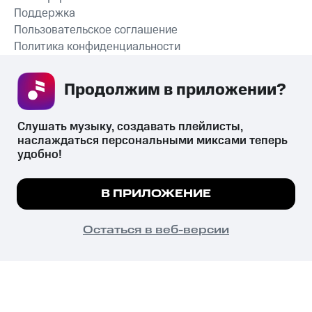
Поддержка
Пользовательское соглашение
Политика конфиденциальности
Рекомендательные технологии
Продолжим в приложении? 
СКАЧАТЬ ПРИЛОЖЕНИЕ
Слушать музыку, создавать плейлисты, 
наслаждаться персональными миксами теперь 
удобно!
Незаконное потребление наркотических средств,
психотропных веществ, их аналогов причиняет вред здоровью,
Мы используем куки, чтобы на сайте все
В ПРИЛОЖЕНИЕ
их незаконный оборот запрещён и влечёт установленную
работало.
Подробнее
законодательством ответственность.
© 2026 ООО «КИОН».
ПОНЯТНО
Остаться в веб-версии
Все права защищены
18+
Главная
В приложение
Избранное