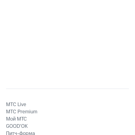
MTС Live
MTС Premium
Мой МТС
GOOD’OK
Питч-форма