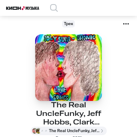
Трек
The Real
UncleFunky, Jeff
Hobbs, Clark
Sims, Pierre Paker -
The Real UncleFunky, Jeff Hobbs, Clark Sims, Pierre Paker