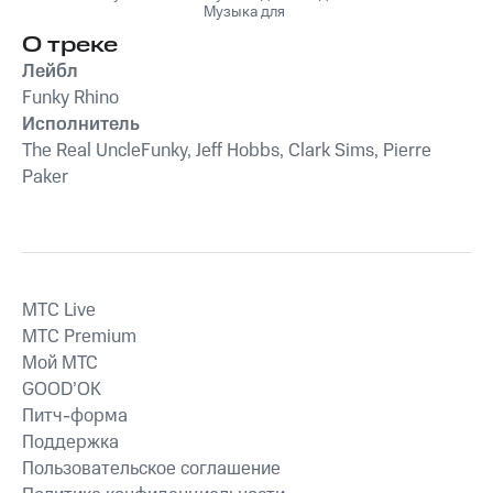
Музыка для
Инструментальный
ресторанов
,
Музыка
блюз в ресторан,
О треке
для отелей
,
Музыка для
кафе, отель,
магазинов
Лейбл
магазин, паб
Funky Rhino
Исполнитель
The Real UncleFunky, Jeff Hobbs, Clark Sims, Pierre
Paker
MTС Live
MTС Premium
Мой МТС
GOOD’OK
Питч-форма
Поддержка
Пользовательское соглашение