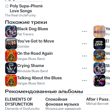
Poly Supa-Phonic
Love Songs
The Real UncleFunky
Похожие треки
Black Dog Blues
Yo
Pat Travers
Ro
You've Got to Move
El
Outrider
Na
On the Road Again
Vo
Vargas Blues Band
An
Crying Shame
St
Blindside Blues Band
Pa
Talking About the Blues
He
Vargas Blues Band
Da
Рекомендованные альбомы
ELEMENTS OF
Спокойная
After I Pas
DYSFUNCTION
фоновая музыка
Mikhail Bennett
Elements of Dysfunction
для заведений:
Музыка для заведений
,