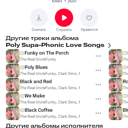
Saint James
Блюз
2021
Скачать
Слушать
Нравится
Другие треки альбома
Poly Supa-Phonic Love Songs
Funky on The Porch
The Real UncleFunky
Th
Poly Blues
The Real UncleFunky
,
Clark Sims
,
Pierre Parker
Th
Black and Red
Ro
The Real UncleFunky
,
Clark Sims
,
Pierre Parker
Th
We Make
The Real UncleFunky
,
Clark Sims
,
Pierre Parker
Th
Black Coffee
Bl
The Real UncleFunky
,
Clark Sims
,
Pierre Parker
Th
Другие альбомы исполнителя