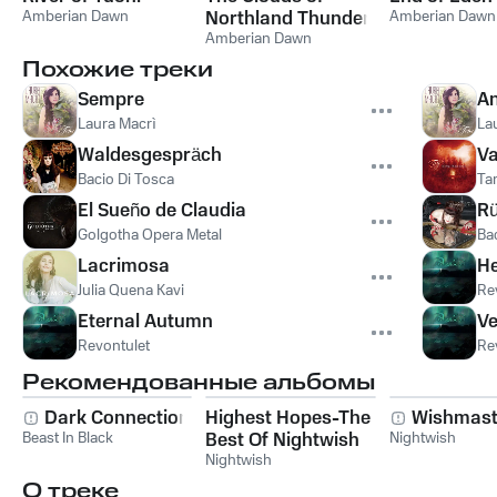
Amberian Dawn
Northland Thunder
Amberian Dawn
Amberian Dawn
Похожие треки
Sempre
An
Laura Macrì
La
Waldesgespräch
V
Bacio Di Tosca
Tar
El Sueño de Claudia
R
Golgotha Opera Metal
Ba
Lacrimosa
H
Julia Quena Kavi
Re
Eternal Autumn
Ve
Revontulet
Re
Рекомендованные альбомы
Dark Connection
Highest Hopes-The
Wishmast
Beast In Black
Best Of Nightwish
Nightwish
Nightwish
О треке