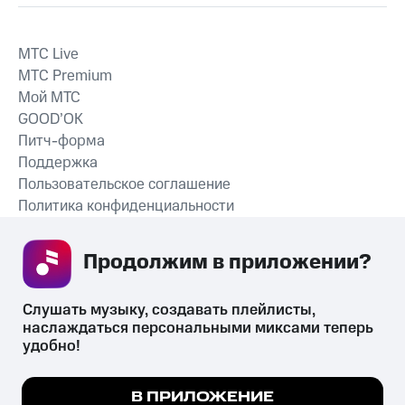
MTС Live
MTС Premium
Мой МТС
GOOD’OK
Питч-форма
Поддержка
Пользовательское соглашение
Политика конфиденциальности
Рекомендательные технологии
Продолжим в приложении? 
СКАЧАТЬ ПРИЛОЖЕНИЕ
Слушать музыку, создавать плейлисты, 
наслаждаться персональными миксами теперь 
удобно!
Незаконное потребление наркотических средств,
психотропных веществ, их аналогов причиняет вред здоровью,
Мы используем куки, чтобы на сайте все
В ПРИЛОЖЕНИЕ
их незаконный оборот запрещён и влечёт установленную