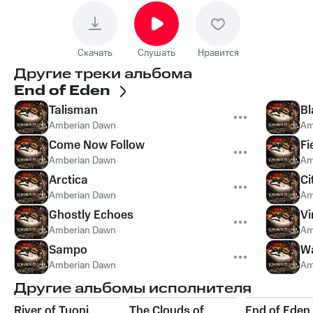
Скачать
Слушать
Нравится
Другие треки альбома
End of Eden
Talisman
Bl
Amberian Dawn
Am
Come Now Follow
Fi
Amberian Dawn
Am
Arctica
Ci
Amberian Dawn
Am
Ghostly Echoes
Vi
Amberian Dawn
Am
Sampo
Wa
Amberian Dawn
Am
Другие альбомы исполнителя
River of Tuoni
The Clouds of
End of Eden