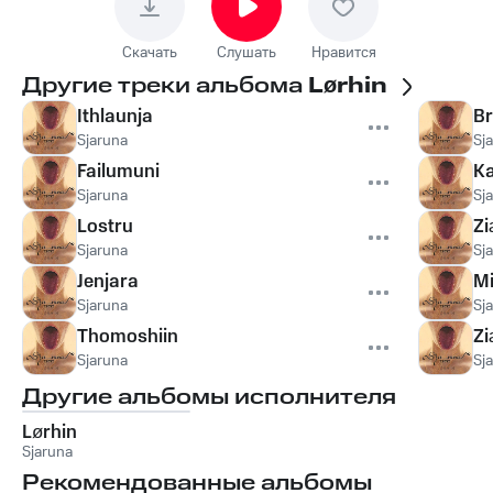
Скачать
Слушать
Нравится
Другие треки альбома
Lørhin
Ithlaunja
Br
Sjaruna
Sj
Failumuni
K
Sjaruna
Sj
Lostru
Zi
Sjaruna
Sj
Jenjara
M
Sjaruna
Sj
Thomoshiin
Zi
Sjaruna
Sj
Другие альбомы исполнителя
Lørhin
Sjaruna
Рекомендованные альбомы