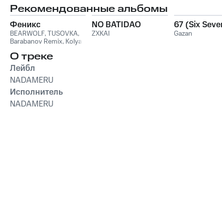
Рекомендованные альбомы
Феникс
NO BATIDAO
67 (Six Seve
BEARWOLF
,
TUSOVKA
,
ZXKAI
Gazan
Barabanov Remix
,
Kolya
Funk
,
WXREAD
,
Emio
О треке
Лейбл
NADAMERU
Исполнитель
NADAMERU