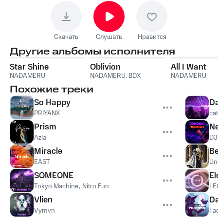
Скачать
Слушать
Нравится
Другие альбомы исполнителя
Star Shine
Oblivion
All I Want
NADAMERU
NADAMERU
,
BDX
NADAMERU
Похожие треки
So Happy
D
PRIYANX
ca
Prism
N
Azla
D3
Miracle
Be
EAST
Un
SOMEONE
El
Tokyo Machine
,
Nitro Fun
LE
Vlien
D
Vymvn
Fa